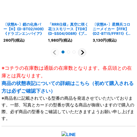
〔状態A-〕鎧の化身バ
「RRR仕様」真空に咲く
〔状態A-〕星輝兵コロ
ー【H】{D-BT02/H09}
花コスモリース【TDR】
ニーメイカー【FFR】
《ドラゴンエンパイア》
{D-SS04/008R}《ブラ
{DZ-BT15/FFR11}《ブ
ントゲート》
ラントゲート》
260
円
(税込)
1,980
円
(税込)
3,130
円
(税込)
※コチラの在庫数は通販の在庫数となります。各店頭との在
庫とは異なります。
商品の状態表記についての詳細はこちら（初めて購入される
方は必ずご確認下さい）
※商品名に記載されている型番の商品を発送させていただいておりま
す。一部、写真とカードの型番が異なる商品が御座いますので購入の
際、必ず商品の型番をご確認していただきますようお願い申し上げま
す。