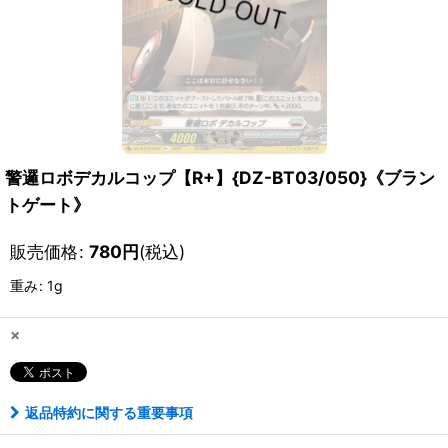
警邏ロボデカルコップ【R+】{DZ-BT03/050}《ブラン
トゲート》
販売価格
:
780
円
(税込)
重み
:
1g
×
返品特約に関する重要事項