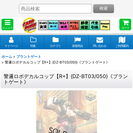
検索
メニュー
カート
マイページ
特集
カテゴリ
新着商品
問い合わせ
ご利用案内
ホーム
>
ブラントゲート
>
警邏ロボデカルコップ【R+】{DZ-BT03/050}《ブラントゲート》
警邏ロボデカルコップ【R+】{DZ-BT03/050}《ブラン
トゲート》