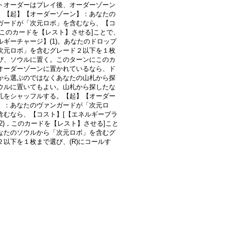
トオーダーはプレイ後、オーダーゾーン
）【起】【オーダーゾーン】：あなたの
ガードが「次元ロボ」を含むなら、【コ
[このカードを【レスト】させる]ことで、
ルギーチャージ】(1)。あなたのドロップ
次元ロボ」を含むグレード２以下を１枚
び、ソウルに置く。このターンにこのカ
オーダーゾーンに置かれているなら、ド
から選ぶのではなくあなたの山札から探
ウルに置いてもよい。山札から探したな
札をシャッフルする。【起】【オーダー
】：あなたのヴァンガードが「次元ロ
含むなら、【コスト】[【エネルギーブラ
(2)，このカードを【レスト】させる]こと
なたのソウルから「次元ロボ」を含むグ
２以下を１枚まで選び、(R)にコールす