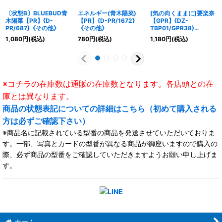
〔状態B〕BLUEBUD青
エネルギー(青木陽菜)
[気の向くままに]要楽奈
木陽菜【PR】{D-
【PR】{D-PR/1672}
【GPR】{DZ-
PR/687}《その他》
《その他》
TBP01/GPR38}
《BanGDream!》
1,080
円
(税込)
780
円
(税込)
1,180
円
(税込)
※コチラの在庫数は通販の在庫数となります。各店頭との在
庫とは異なります。
商品の状態表記についての詳細はこちら（初めて購入される
方は必ずご確認下さい）
※商品名に記載されている型番の商品を発送させていただいておりま
す。一部、写真とカードの型番が異なる商品が御座いますので購入の
際、必ず商品の型番をご確認していただきますようお願い申し上げま
す。
ホーム