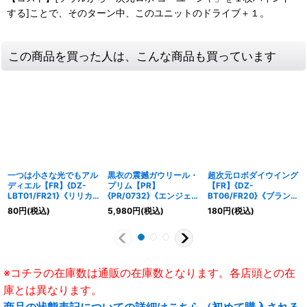
する]ことで、そのターン中、このユニットのドライブ＋１。
この商品を買った人は、こんな商品も買っています
一つは小さな光でもアル
黒衣の震撼ガウリール・
超次元ロボダイウイング
ディエル【FR】{DZ-
プリム【PR】
【FR】{DZ-
LBT01/FR21}《リリカ
{PR/0732}《エンジェル
BT06/FR20}《ブラント
ルモナステリオ》
フェザー》
ゲート》
80
円
(税込)
5,980
円
(税込)
180
円
(税込)
※コチラの在庫数は通販の在庫数となります。各店頭との在
庫とは異なります。