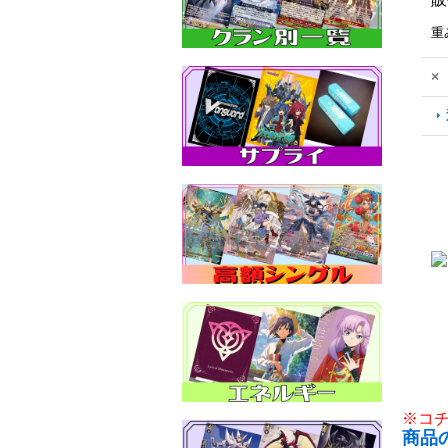
重
×
※コ
商品