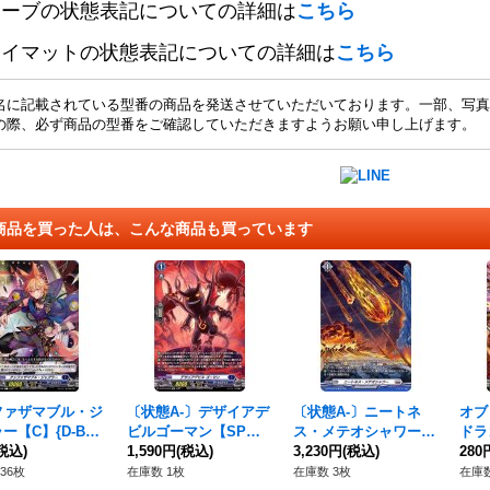
リーブの状態表記についての詳細は
こちら
レイマットの状態表記についての詳細は
こちら
名に記載されている型番の商品を発送させていただいております。一部、写真
の際、必ず商品の型番をご確認していただきますようお願い申し上げます。
商品を買った人は、こんな商品も買っています
ファザマブル・ジ
〔状態A-〕デザイアデ
〔状態A-〕ニートネ
オブ
ー【C】{D-BT1
ビルゴーマン【SP】
ス・メテオシャワー
ドラ
66}《ダークステイ
税込)
{D-BT03/SP29}《ダー
1,590円
(税込)
【SP】{D-BT03/SP3
3,230円
(税込)
T01
280
クステイツ》
3}《ブラントゲート》
エン
36枚
在庫数 1枚
在庫数 3枚
在庫数