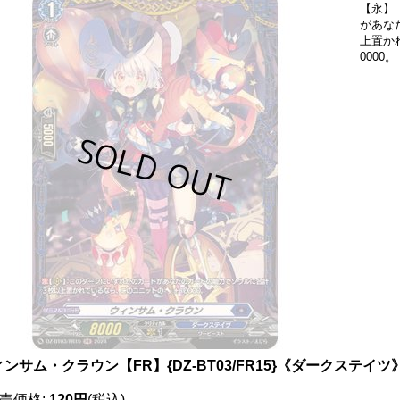
【永】
があな
上置か
0000。
ンサム・クラウン【FR】{DZ-BT03/FR15}《ダークステイツ
売価格
:
120円
(税込)