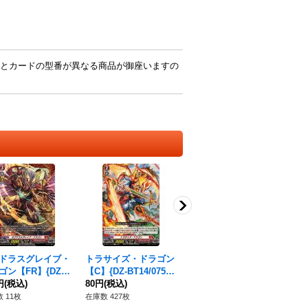
とカードの型番が異なる商品が御座いますの
ドラスグレイブ・
トラサイズ・ドラゴン
ヴァンダリズム・ドラ
赫
ゴン【FR】{DZ-B
【C】{DZ-BT14/075}
ゴン【C】{DZ-BT14/0
ーユ
/FR05}《ドラゴン
円
(税込)
《ドラゴンエンパイ
80円
(税込)
73}《ドラゴンエンパ
80円
(税込)
14
80
パイア》
ア》
イア》
ン
 11枚
在庫数 427枚
在庫数 396枚
在庫