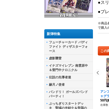
●ス
●プ
※商品
で購入
新弾特集
フューチャーカード バディ
ファイト ディザスターフォ
この
ース
虚影襲雷
イナズマイレブン 南雲原中
＆雷門中クロニクル
伝説の先導者達
赫月ノ使者
アン
バンドリ！ ガールズバンド
ャグラ
パーティ！
2/0
50円
(
ぶっちぎりスタートデッ
ツ》
在庫数 
キ 聖域の光剣士＆帝国の