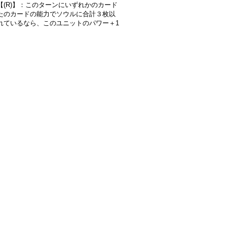
【(R)】：このターンにいずれかのカード
たのカードの能力でソウルに合計３枚以
れているなら、このユニットのパワー＋1
》