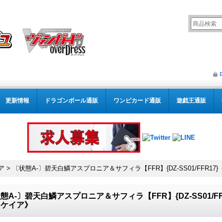
更新情報
ドラゴンボール通販
ワンピカード通販
遊戯王通販
ア
>
〔状態A-〕碧天白鱗アスプロニア＆サフィラ【FFR】{DZ-SS01/FFR
態A-〕碧天白鱗アスプロニア＆サフィラ【FFR】{DZ-SS01/
イケイア》