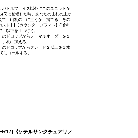
：バトルフェイズ以外にこのユニットが
ら(R)に登場した時、あなたの山札の上か
見て、山札の上に置くか、捨てる。その
スト】[【カウンターブラスト】(1)]す
で、以下を１つ行う。
たのドロップからノーマルオーダーを１
、手札に加える。
たのドロップからグレード２以上を１枚
(R)にコールする。
FFR17}《ケテルサンクチュアリ／