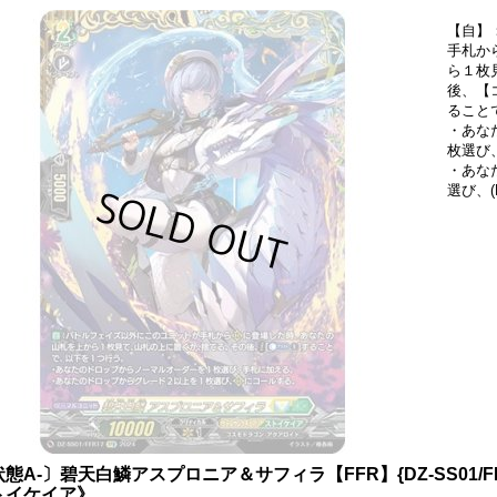
【自】
手札か
ら１枚
後、【コ
ること
・あな
枚選び
・あな
選び、
態A-〕碧天白鱗アスプロニア＆サフィラ【FFR】{DZ-SS01/
トイケイア》