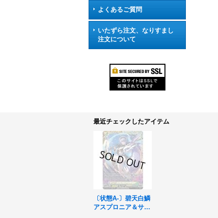
よくあるご質問
いたずら注文、なりすまし
注文について
最近チェックしたアイテム
〔状態A-〕碧天白鱗
アスプロニア＆サフ
ィラ【FFR】{DZ-S