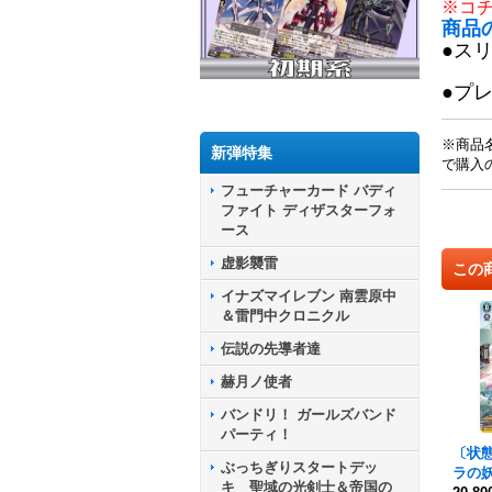
※コ
商品
●ス
●プ
※商品
新弾特集
で購入
フューチャーカード バディ
ファイト ディザスターフォ
ース
虚影襲雷
この
イナズマイレブン 南雲原中
＆雷門中クロニクル
伝説の先導者達
赫月ノ使者
バンドリ！ ガールズバンド
パーティ！
〔状態
ぶっちぎりスタートデッ
ラの
キ 聖域の光剣士＆帝国の