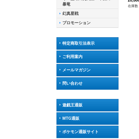
P】{D
20,8
暴竜
《ス
在庫数 
幻真星戦
プロモーション
特定商取引法表示
ご利用案内
メールマガジン
問い合わせ
遊戯王通販
MTG通販
ポケモン通販サイト