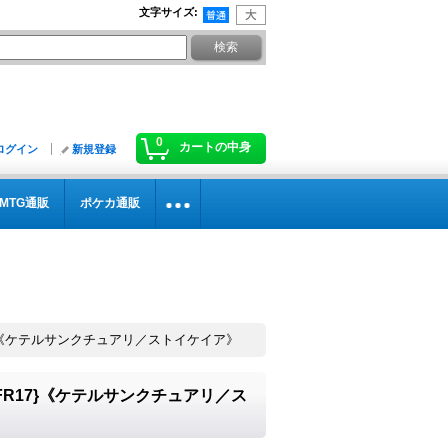
文字サイズ
:
0
カートの中身
ログイン
新規登録
MTG通販
ポケカ通販
17}《ケテルサンクチュアリ／ストイケイア》
FFR17}《ケテルサンクチュアリ／ス