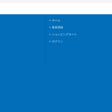
S01/FFR17}《ケテ
ルサンクチュアリ／
ストイケイア》
ホーム
新規登録
ショッピングカート
ログイン