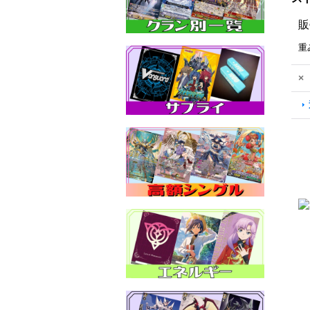
販
重
×