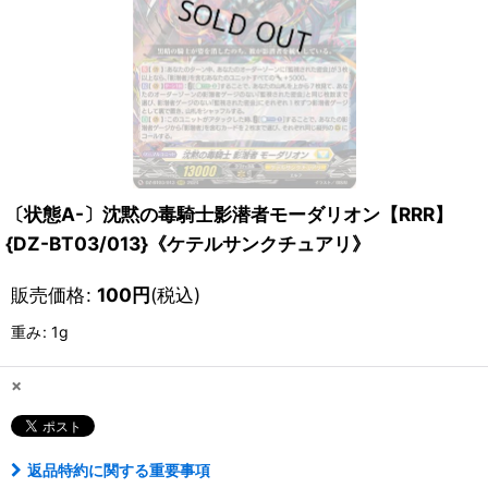
〔状態A-〕沈黙の毒騎士影潜者モーダリオン【RRR】
{DZ-BT03/013}《ケテルサンクチュアリ》
販売価格
:
100
円
(税込)
重み
:
1g
×
返品特約に関する重要事項