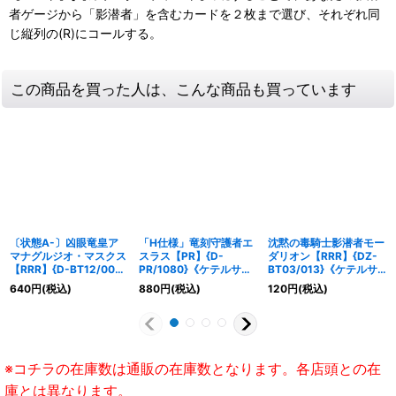
者ゲージから「影潜者」を含むカードを２枚まで選び、それぞれ同
じ縦列の(R)にコールする。
この商品を買った人は、こんな商品も買っています
〔状態A-〕凶眼竜皇ア
「H仕様」竜刻守護者エ
沈黙の毒騎士影潜者モー
マナグルジオ・マスクス
スラス【PR】{D-
ダリオン【RRR】{DZ-
【RRR】{D-BT12/005}
PR/1080}《ケテルサン
BT03/013}《ケテルサ
《ダークステイツ》
クチュアリ》
ンクチュアリ》
640
円
(税込)
880
円
(税込)
120
円
(税込)
※コチラの在庫数は通販の在庫数となります。各店頭との在
庫とは異なります。