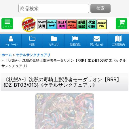
検索
メニュー
カート
マイページ
特集
カテゴリ
新着商品
問い合わせ
ご利用案内
ホーム
>
ケテルサンクチュアリ
>
〔状態A-〕沈黙の毒騎士影潜者モーダリオン【RRR】{DZ-BT03/013}《ケテル
サンクチュアリ》
〔状態A-〕沈黙の毒騎士影潜者モーダリオン【RRR】
{DZ-BT03/013}《ケテルサンクチュアリ》