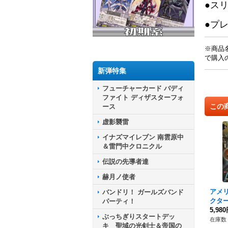
●ス
●プ
※商品
で購入
新弾特集
フューチャーカード バディ
ファイト ディザスターフォ
この
ース
虚影襲雷
イナズマイレブン 南雲原中
＆雷門中クロニクル
伝説の先導者達
赫月ノ使者
アメ
バンドリ！ ガールズバンド
クター
パーティ！
1/S
5,98
ぶっちぎりスタートデッ
ート
在庫数 
キ 聖域の光剣士＆帝国の