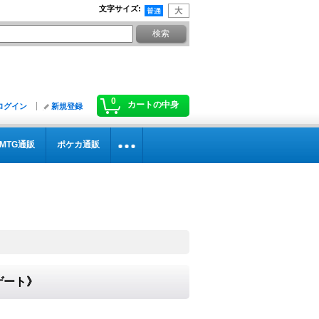
文字サイズ
:
0
カートの中身
ログイン
新規登録
MTG通販
ポケカ通販
トゲート》