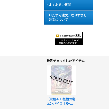
よくあるご質問
いたずら注文、なりすまし
注文について
最近チェックしたアイテム
〔状態A-〕柩機の竜
エンバイロ【R+】
{DZ-BT03/052}《ブ