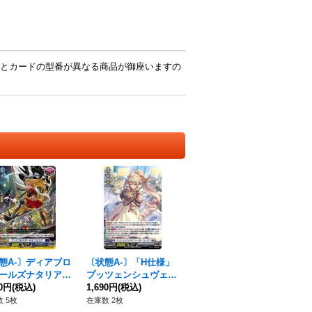
とカードの型番が異なる商品が御座いますの
態A-〕ディアブロ
〔状態A-〕「H仕様」
ールズナタリア
プッツェンシュヴェス
】{D-PR/737}
80円
(税込)
タンウィープル・フェ
1,690円
(税込)
ークステイツ》
ーゲン【PR】{D-PR/1
 5枚
在庫数 2枚