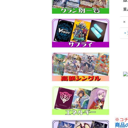
重
×
※コ
商品