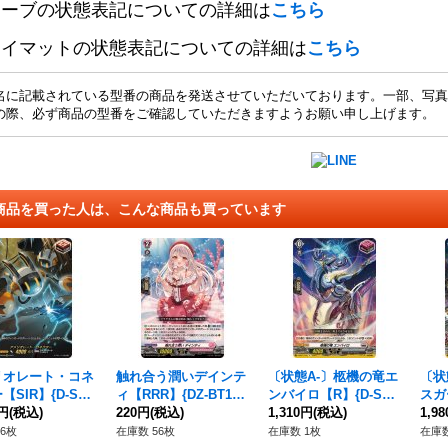
リーブの状態表記についての詳細は
こちら
レイマットの状態表記についての詳細は
こちら
名に記載されている型番の商品を発送させていただいております。一部、写真
の際、必ず商品の型番をご確認していただきますようお願い申し上げます。
商品を買った人は、こんな商品も買っています
リオレート・コネ
触れ合う潤いデインテ
〔状態A-〕柩機の竜エ
〔状
【SIR】{D-SS1
ィ【RRR】{DZ-BT10/
ンバイロ【R】{D-SS1
スガ
IR26}《ブラントゲ
0円
(税込)
017}《リリカルモナス
220円
(税込)
1/104}《ブラントゲー
1,310円
(税込)
【PR
1,9
》
テリオ》
ト》
《ダ
6枚
在庫数 56枚
在庫数 1枚
在庫数