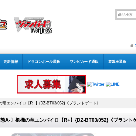
更新情報
ドラゴンボール通販
ワンピカード通販
遊戯王通販
竜エンバイロ【R+】{DZ-BT03/052}《ブラントゲート》
態A-〕柩機の竜エンバイロ【R+】{DZ-BT03/052}《ブラン