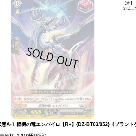
【永】
３以上
態A-〕柩機の竜エンバイロ【R+】{DZ-BT03/052}《ブラン
売価格
:
1,310円
(税込)