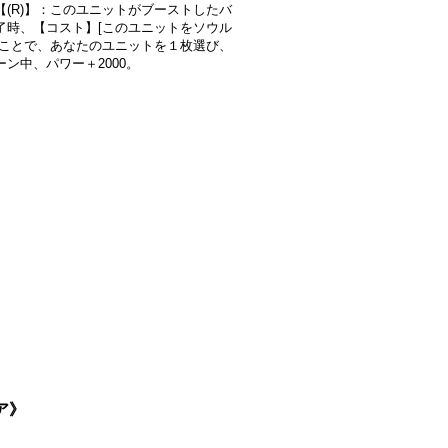
【(R)】：このユニットがブーストしたバ
了時、【コスト】[このユニットをソウル
]ことで、あなたのユニットを１枚選び、
ーン中、パワー＋2000。
ア》