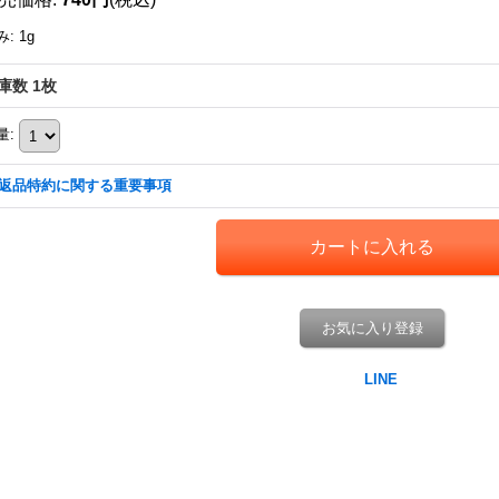
み
:
1g
庫数 1枚
量
:
返品特約に関する重要事項
お気に入り登録