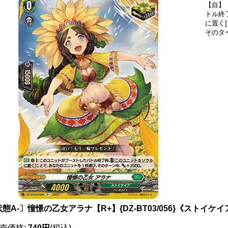
【自】
トル終
に置く
そのタ
態A-〕憧憬の乙女アラナ【R+】{DZ-BT03/056}《ストイケイ
売価格
:
740円
(税込)