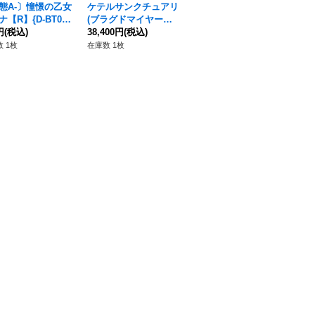
態A-〕憧憬の乙女
ケテルサンクチュアリ
〔状態A-〕スリーブ
〔
【R】{D-BT03/
(ブラグドマイヤー幻
『清蔵アンカーボルト
RR
4}《ストイケイア》
円
(税込)
影)【ver1.1】{-}《デ
38,400円
(税込)
(エクストラVol.113)』
6,380円
(税込)
《
1,
ッキ販売》
70枚入り【-】{-}《サ
 1枚
在庫数 1枚
在庫数 1個
在庫
プライ》