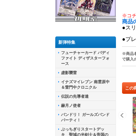
※コ
商品
●ス
●プ
新弾特集
フューチャーカード バディ
※商品
ファイト ディザスターフォ
で購入
ース
虚影襲雷
イナズマイレブン 南雲原中
＆雷門中クロニクル
この
伝説の先導者達
赫月ノ使者
バンドリ！ ガールズバンド
パーティ！
ぶっちぎりスタートデッ
キ 聖域の光剣士＆帝国の