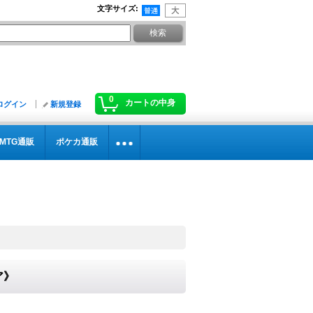
文字サイズ
:
0
カートの中身
ログイン
新規登録
MTG通販
ポケカ通販
ア》