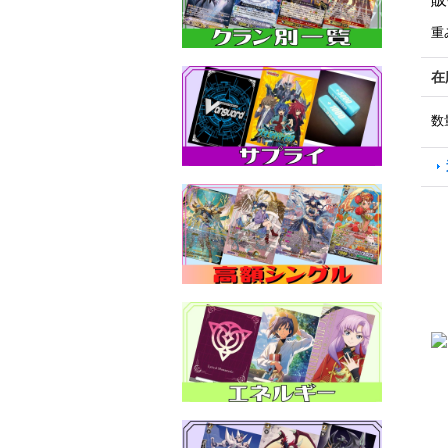
重
在
数