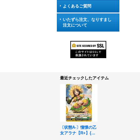
よくあるご質問
いたずら注文、なりすまし
注文について
最近チェックしたアイテム
〔状態A-〕憧憬の乙
女アラナ【R+】{DZ
-BT03/056}《ストイ