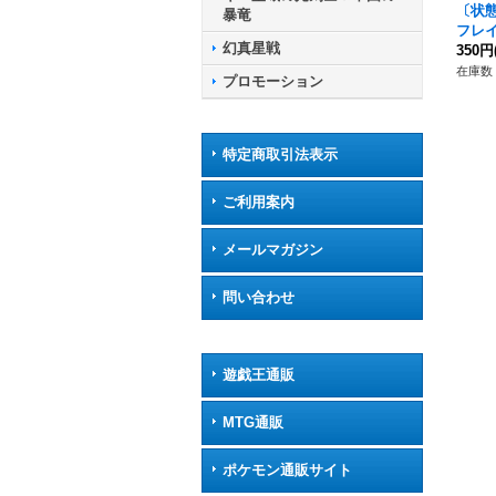
〔状態
暴竜
フレ
幻真星戦
【Re】
350円
《ド
在庫数 
プロモーション
ア》
特定商取引法表示
ご利用案内
メールマガジン
問い合わせ
遊戯王通販
MTG通販
ポケモン通販サイト