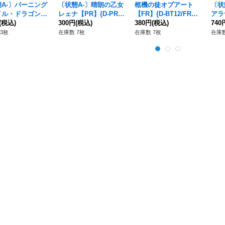
A-〕バーニング
〔状態A-〕晴朗の乙女
柩機の徒オプアート
〔状
イル・ドラゴン
レェナ【PR】{D-PR/7
【FR】{D-BT12/FR17}
アラナ
{D-BT09/Re06}
(税込)
51}《ストイケイア》
300円
(税込)
《ブラントゲート》
380円
(税込)
05
740
ラゴンエンパイ
3枚
在庫数 7枚
在庫数 7枚
在庫数