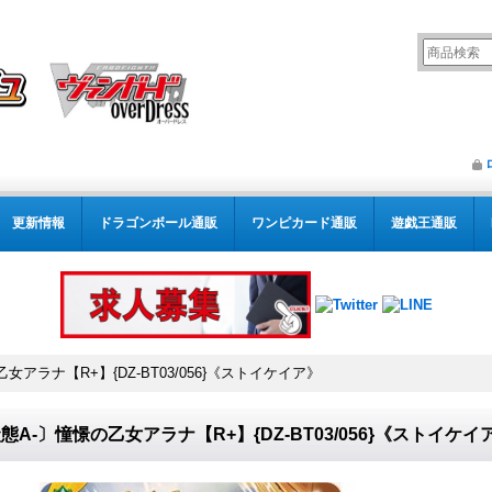
更新情報
ドラゴンボール通販
ワンピカード通販
遊戯王通販
女アラナ【R+】{DZ-BT03/056}《ストイケイア》
態A-〕憧憬の乙女アラナ【R+】{DZ-BT03/056}《ストイケイ