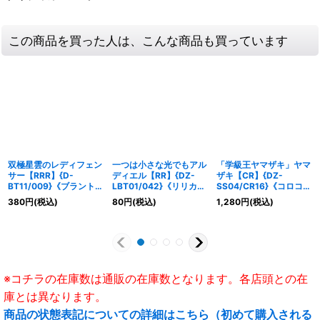
この商品を買った人は、こんな商品も買っています
双極星雲のレディフェン
一つは小さな光でもアル
「学級王ヤマザキ」ヤマ
サー【RRR】{D-
ディエル【RR】{DZ-
ザキ【CR】{DZ-
BT11/009}《ブラントゲ
LBT01/042}《リリカル
SS04/CR16}《コロコロ
ート》
モナステリオ》
ダークステイツ》
380
円
(税込)
80
円
(税込)
1,280
円
(税込)
※コチラの在庫数は通販の在庫数となります。各店頭との在
庫とは異なります。
商品の状態表記についての詳細はこちら（初めて購入される