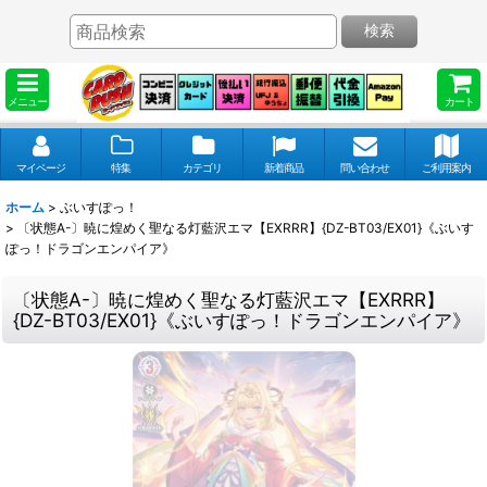
検索
メニュー
カート
マイページ
特集
カテゴリ
新着商品
問い合わせ
ご利用案内
ホーム
>
ぶいすぽっ！
>
〔状態A-〕暁に煌めく聖なる灯藍沢エマ【EXRRR】{DZ-BT03/EX01}《ぶいす
ぽっ！ドラゴンエンパイア》
〔状態A-〕暁に煌めく聖なる灯藍沢エマ【EXRRR】
{DZ-BT03/EX01}《ぶいすぽっ！ドラゴンエンパイア》