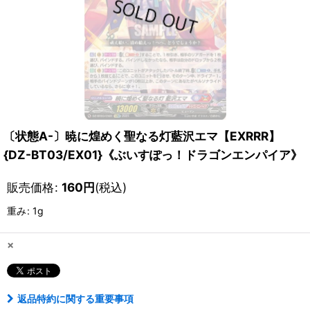
〔状態A-〕暁に煌めく聖なる灯藍沢エマ【EXRRR】
{DZ-BT03/EX01}《ぶいすぽっ！ドラゴンエンパイア》
販売価格
:
160
円
(税込)
重み
:
1g
×
返品特約に関する重要事項