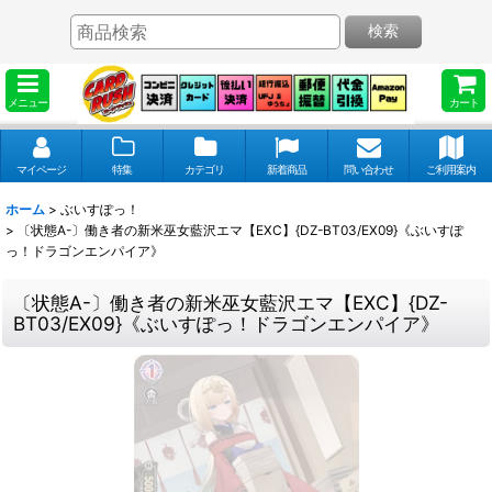
検索
メニュー
カート
マイページ
特集
カテゴリ
新着商品
問い合わせ
ご利用案内
ホーム
>
ぶいすぽっ！
>
〔状態A-〕働き者の新米巫女藍沢エマ【EXC】{DZ-BT03/EX09}《ぶいすぽ
っ！ドラゴンエンパイア》
〔状態A-〕働き者の新米巫女藍沢エマ【EXC】{DZ-
BT03/EX09}《ぶいすぽっ！ドラゴンエンパイア》