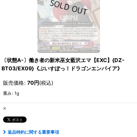
〔状態A-〕働き者の新米巫女藍沢エマ【EXC】{DZ-
BT03/EX09}《ぶいすぽっ！ドラゴンエンパイア》
販売価格
:
70
円
(税込)
重み
:
1g
×
返品特約に関する重要事項