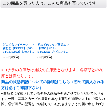
この商品を買った人は、こんな商品も買っています
どこでもマイペース！小
初めてのマップ藍沢エマ
雀とと【EXRRR】{DZ-
【EXC】{DZ-
BT03/EX02}《ぶいすぽ
BT03/EX10}《ぶいすぽ
っ！ドラゴンエンパイ
っ！ドラゴンエンパイ
680
円
(税込)
80
円
(税込)
ア》
ア》
※コチラの在庫数は通販の在庫数となります。各店頭との在
庫とは異なります。
商品の状態表記についての詳細はこちら（初めて購入される
方は必ずご確認下さい）
※商品名に記載されている型番の商品を発送させていただいておりま
す。一部、写真とカードの型番が異なる商品が御座いますので購入の
際、必ず商品の型番をご確認していただきますようお願い申し上げま