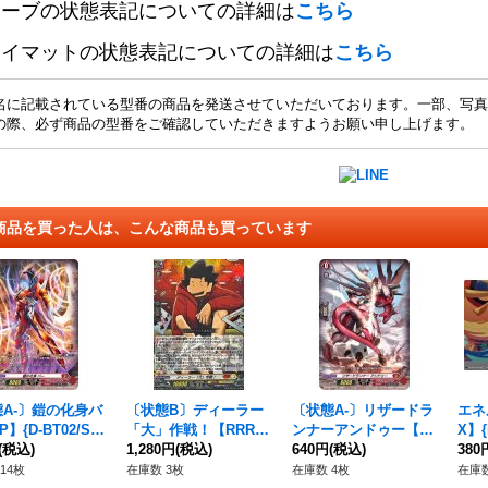
リーブの状態表記についての詳細は
こちら
レイマットの状態表記についての詳細は
こちら
名に記載されている型番の商品を発送させていただいております。一部、写真
の際、必ず商品の型番をご確認していただきますようお願い申し上げます。
商品を買った人は、こんな商品も買っています
A-〕鎧の化身バ
〔状態B〕ディーラー
〔状態A-〕リザードラ
エネ
】{D-BT02/SP
「大」作戦！【RRR】
ンナーアンドゥー【S
X】{
《ドラゴンエンパ
(税込)
{DZ-SS04/015}《コロ
1,280円
(税込)
P】{D-BT02/SP35}
640円
(税込)
《そ
380
》
コロケテルサンクチュ
《ドラゴンエンパイ
14枚
在庫数 3枚
在庫数 4枚
在庫数