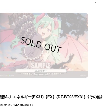
-
態A-〕エネルギー(EX31)【EX】{DZ-BT03/EX31}《その他》
売価格
:
160円
(税込)