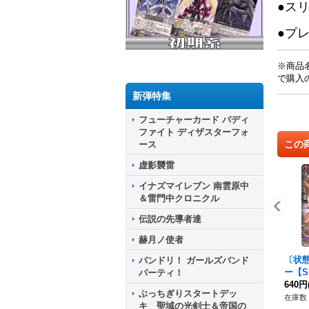
●ス
●プ
※商品
で購入
新弾特集
フューチャーカード バディ
ファイト ディザスターフォ
この
ース
虚影襲雷
イナズマイレブン 南雲原中
＆雷門中クロニクル
伝説の先導者達
赫月ノ使者
〔状態
バンドリ！ ガールズバンド
ー【SP
パーティ！
34}
640円
ぶっちぎりスタートデッ
イア
在庫数 
キ 聖域の光剣士＆帝国の