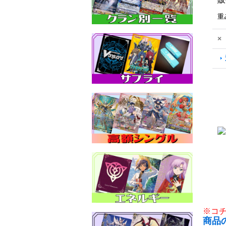
重
×
※コ
商品