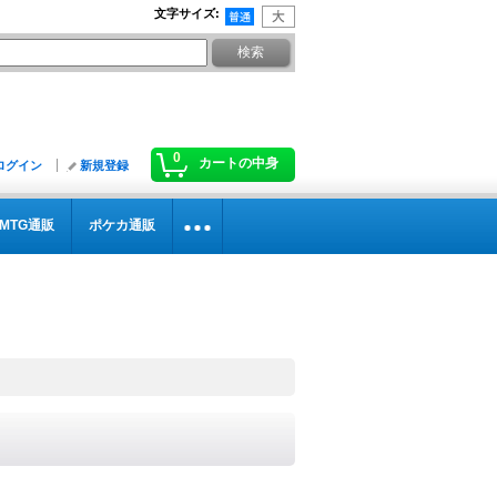
文字サイズ
:
0
カートの中身
ログイン
新規登録
MTG通販
ポケカ通販