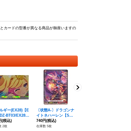
とカードの型番が異なる商品が御座いますの
ルギー(EX28)【E
〔状態A-〕ドラゴンナ
〔状態A-〕ツインバッ
〔
DZ-BT03/EX28}
イトネハーレン【S
クラー・ドラゴン【R
ク
の他》
円
(税込)
P】{D-BT02/SP31}
740円
(税込)
e】{D-SS05/Re03}
1,020円
(税込)
【H
1,
《ドラゴンエンパイ
《ドラゴンエンパイ
《
 2枚
在庫数 5枚
在庫数 9枚
在庫