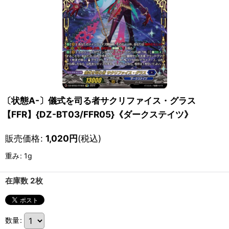
〔状態A-〕儀式を司る者サクリファイス・グラス
【FFR】{DZ-BT03/FFR05}《ダークステイツ》
販売価格
:
1,020
円
(税込)
重み
:
1g
在庫数 2枚
数量
: