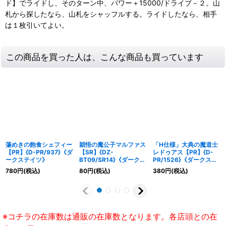
ド】でライドし、そのターン中、パワー＋15000/ドライブ－２。山
札から探したなら、山札をシャッフルする。ライドしたなら、相手
は１枚引いてよい。
この商品を買った人は、こんな商品も買っています
蕩めきの飽食シェフィー
穎悟の魔公子マルファス
「H仕様」大典の魔道士
【PR】{D-PR/937}《ダ
【SR】{DZ-
レドゥアス【PR】{D-
ークステイツ》
BT09/SR14}《ダークス
PR/1526}《ダークステ
テイツ》
イツ》
780
円
(税込)
80
円
(税込)
380
円
(税込)
※コチラの在庫数は通販の在庫数となります。各店頭との在