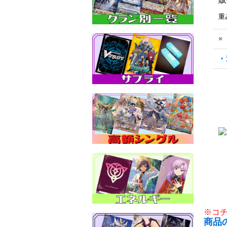
重
×
※コ
商品