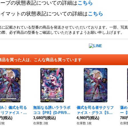
リーブの状態表記についての詳細は
こちら
レイマットの状態表記についての詳細は
こちら
名に記載されている型番の商品を発送させていただいております。一部、写真
の際、必ず商品の型番をご確認していただきますようお願い申し上げます。
商品を買った人は、こんな商品も買っています
A-〕儀式を司る
無垢なる誘いラララポ
儀式を司る者サクリフ
蕩め
クリファイス・グ
ココ【PR】{D-PR/93
ァイス・グラス【SE
ー【P
FFR】{DZ-BT0
0円
(税込)
9}《ダークステイツ》
3,680円
(税込)
C】{DZ-BT03/SEC02}
4,980円
(税込)
《ダ
780
FR05}《ダークス
《ダークステイツ》
2枚
在庫数 2枚
在庫数 1枚
在庫数