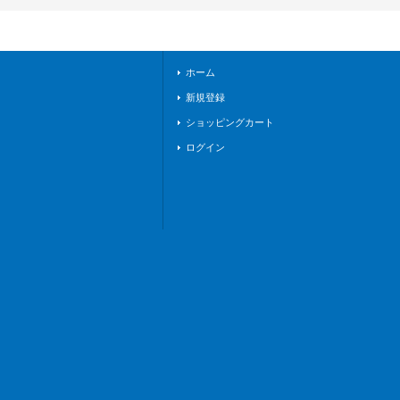
FR06}《ダークステ
イツ》
ホーム
新規登録
ショッピングカート
ログイン