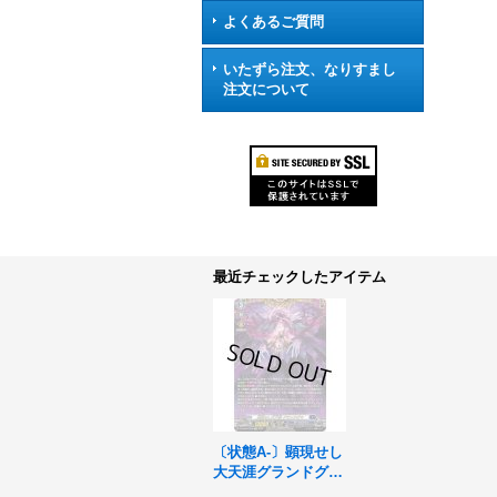
よくあるご質問
いたずら注文、なりすまし
注文について
最近チェックしたアイテム
〔状態A-〕顕現せし
大天涯グランドグマ
【FFR】{DZ-BT03/F