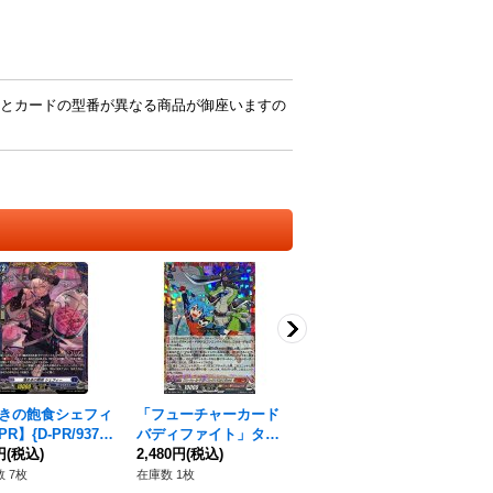
とカードの型番が異なる商品が御座いますの
きの飽食シェフィ
「フューチャーカード
甘やかな好餌【FR】
穎
R】{D-PR/937}
バディファイト」タス
{DZ-BT03/FR18}《ダ
ス【
ークステイツ》
円
(税込)
ク&ジャック【CR】{D
2,480円
(税込)
ークステイツ》
380円
(税込)
R
80
Z-SS04/CR14}《コロ
ツ
 7枚
在庫数 1枚
在庫数 1枚
在庫