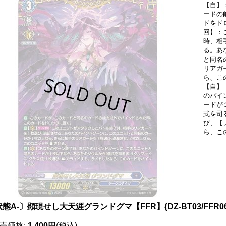
【自】
ードの
ドをド
回】：
時、相
る。あ
と同名
リアガ
ら、こ
【自】
のバイ
ードが
式を司
び、【
ら、こ
態A-〕顕現せし大天涯グランドグマ【FFR】{DZ-BT03/FFR
売価格
:
1,400円
(税込)