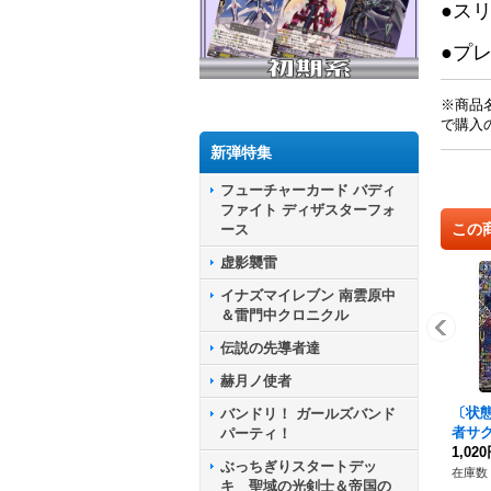
●ス
●プ
※商品
で購入
新弾特集
フューチャーカード バディ
ファイト ディザスターフォ
この
ース
虚影襲雷
イナズマイレブン 南雲原中
＆雷門中クロニクル
伝説の先導者達
赫月ノ使者
〔状態
バンドリ！ ガールズバンド
者サ
パーティ！
ラス【
1,02
ぶっちぎりスタートデッ
3/F
在庫数 
キ 聖域の光剣士＆帝国の