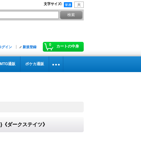
文字サイズ
:
0
カートの中身
ログイン
新規登録
MTG通販
ポケカ通販
06}《ダークステイツ》