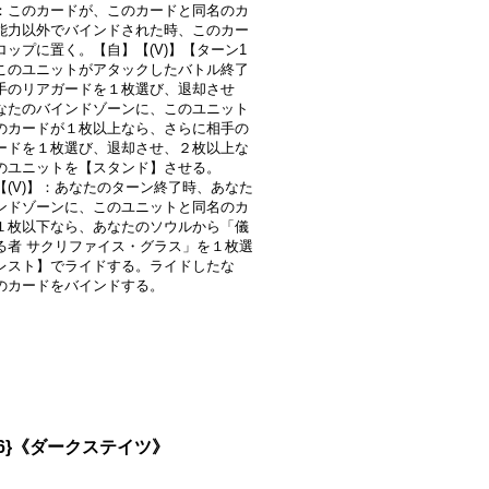
：このカードが、このカードと同名のカ
能力以外でバインドされた時、このカー
ロップに置く。【自】【(V)】【ターン1
このユニットがアタックしたバトル終了
手のリアガードを１枚選び、退却させ
なたのバインドゾーンに、このユニット
のカードが１枚以上なら、さらに相手の
ードを１枚選び、退却させ、２枚以上な
のユニットを【スタンド】させる。
【(V)】：あなたのターン終了時、あなた
ンドゾーンに、このユニットと同名のカ
１枚以下なら、あなたのソウルから「儀
る者 サクリファイス・グラス」を１枚選
レスト】でライドする。ライドしたな
のカードをバインドする。
06}《ダークステイツ》