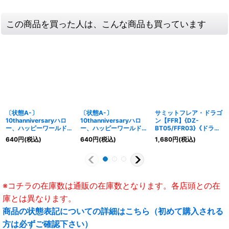
この商品を買った人は、こんな商品も買っています
〔状態A-〕
〔状態A-〕
サミットフレア・ドラゴ
10thanniversaryハロ
10thanniversaryハロ
ン【FFR】{DZ-
ー、ハッピーワールド！
ー、ハッピーワールド！
BT05/FFR03}《ドラゴ
瀬田薫【EX】{DZ-
北沢はぐみ【EX】{DZ-
ンエンパイア》
640
円
(税込)
640
円
(税込)
1,680
円
(税込)
BT10/EX22}《その他》
BT10/EX23}《その他》
※コチラの在庫数は通販の在庫数となります。各店頭との在
庫とは異なります。
商品の状態表記についての詳細はこちら（初めて購入される
方は必ずご確認下さい）