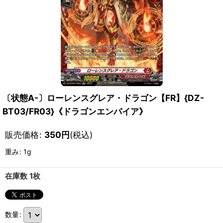
〔状態A-〕ローレンスグレア・ドラゴン【FR】{DZ-
BT03/FR03}《ドラゴンエンパイア》
販売価格
:
350
円
(税込)
重み
:
1g
在庫数 1枚
数量
: