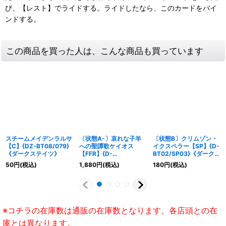
び、【レスト】でライドする。ライドしたなら、このカードをバイ
ンドする。
この商品を買った人は、こんな商品も買っています
スチームメイデンラルサ
〔状態A-〕哀れな子羊
〔状態B〕クリムゾン・
【C】{DZ-BT08/079}
への聖譚歌ケイオス
イクスペラー【SP】{D-
《ダークステイツ》
【FFR】{D-
BT02/SP03}《ダークス
BT11/FFR05}《ダーク
テイツ》
50
円
(税込)
1,880
円
(税込)
180
円
(税込)
ステイツ》
※コチラの在庫数は通販の在庫数となります。各店頭との在
庫とは異なります。