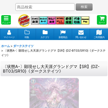
検索
メニュー
カート
マイページ
特集
カテゴリ
新着商品
問い合わせ
ご利用案内
ホーム
>
ダークステイツ
>
〔状態A-〕顕現せし大天涯グランドグマ【SR】{DZ-BT03/SR10}《ダークステ
イツ》
〔状態A-〕顕現せし大天涯グランドグマ【SR】{DZ-
BT03/SR10}《ダークステイツ》