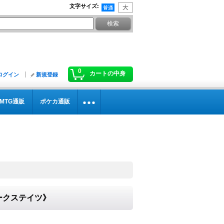
文字サイズ
:
0
カートの中身
ログイン
新規登録
MTG通販
ポケカ通販
ダークステイツ》