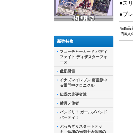
●ス
●プ
※商品
で購入
新弾特集
フューチャーカード バディ
ファイト ディザスターフォ
ース
虚影襲雷
イナズマイレブン 南雲原中
＆雷門中クロニクル
伝説の先導者達
赫月ノ使者
バンドリ！ ガールズバンド
パーティ！
ぶっちぎりスタートデッ
キ 聖域の光剣士＆帝国の