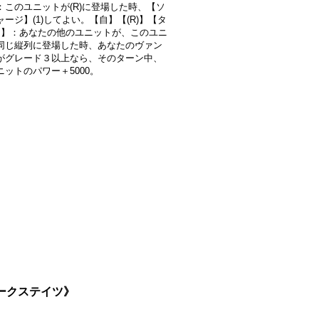
：このユニットが(R)に登場した時、【ソ
ージ】(1)してよい。【自】【(R)】【タ
回】：あなたの他のユニットが、このユニ
同じ縦列に登場した時、あなたのヴァン
がグレード３以上なら、そのターン中、
ニットのパワー＋5000。
ダークステイツ》