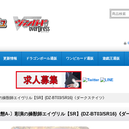
更新情報
ドラゴンボール通販
ワンピカード通販
遊戯王通販
操獣師エイヴリル【SR】{DZ-BT03/SR16}《ダークステイツ》
態A-〕彩演の操獣師エイヴリル【SR】{DZ-BT03/SR16}《