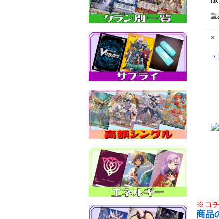
重
×
※コ
商品