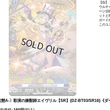
【自】
ウルチャ
ーン1
ットと
ガード
このユ
態A-〕彩演の操獣師エイヴリル【SR】{DZ-BT03/SR16}《
売価格
:
160円
(税込)