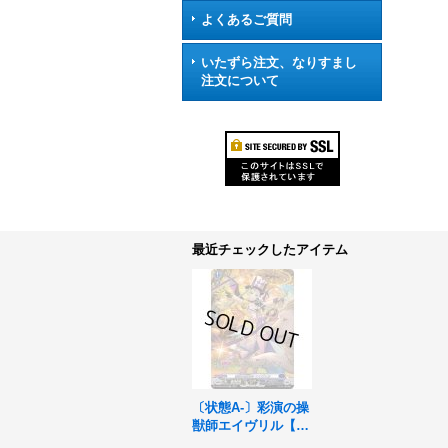
よくあるご質問
いたずら注文、なりすまし
注文について
最近チェックしたアイテム
〔状態A-〕彩演の操
獣師エイヴリル【S
R】{DZ-BT03/SR16}