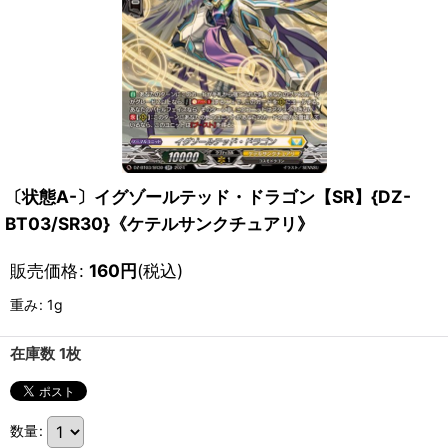
〔状態A-〕イグゾールテッド・ドラゴン【SR】{DZ-
BT03/SR30}《ケテルサンクチュアリ》
販売価格
:
160
円
(税込)
重み
:
1g
在庫数 1枚
数量
: