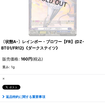
〔状態A-〕レインボー・ブロワー【FR】{DZ-
BT01/FR12}《ダークステイツ》
販売価格
:
160
円
(税込)
重み
:
1g
×
返品特約に関する重要事項