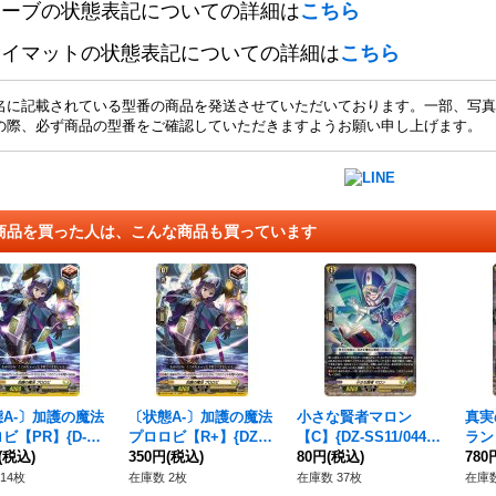
リーブの状態表記についての詳細は
こちら
レイマットの状態表記についての詳細は
こちら
名に記載されている型番の商品を発送させていただいております。一部、写真
の際、必ず商品の型番をご確認していただきますようお願い申し上げます。
商品を買った人は、こんな商品も買っています
A-〕加護の魔法
〔状態A-〕加護の魔法
小さな賢者マロン
真実
ビ【PR】{D-P
プロロビ【R+】{DZ-B
【C】{DZ-SS11/044}
ラン【
47}《ケテルサンク
(税込)
T07/062}《ケテルサン
350円
(税込)
《ケテルサンクチュア
80円
(税込)
30
780
アリ》
クチュアリ》
リ》
ュア
14枚
在庫数 2枚
在庫数 37枚
在庫数