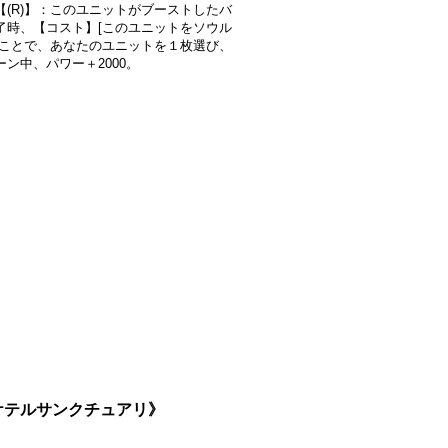
【(R)】：このユニットがブーストしたバ
了時、【コスト】[このユニットをソウル
]ことで、あなたのユニットを１枚選び、
ーン中、パワー＋2000。
}《ケテルサンクチュアリ》