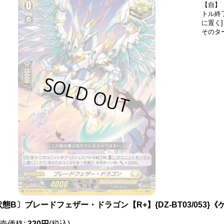
【自】
トル終
に置く
そのタ
状態B〕ブレードフェザー・ドラゴン【R+】{DZ-BT03/053
売価格
:
320円
(税込)