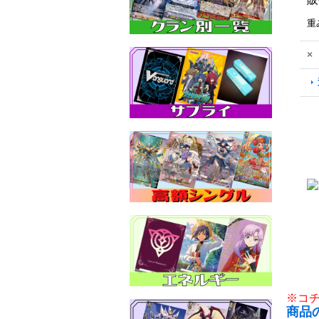
重
×
※コ
商品