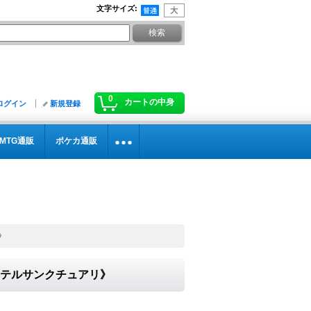
文字サイズ
:
0
カートの中身
ログイン
新規登録
MTG通販
ポケカ通販
》
《ケテルサンクチュアリ》