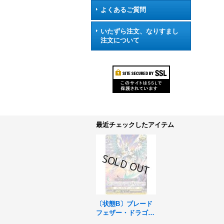
よくあるご質問
いたずら注文、なりすまし
注文について
最近チェックしたアイテム
〔状態B〕ブレード
フェザー・ドラゴン
【R+】{DZ-BT03/05