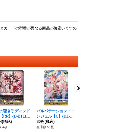
とカードの型番が異なる商品が御座いますの
の聴き手ディンド
パルパテーション・エ
衛護の運び手ケスラン
ブ
RR】{D-BT11/0
ンジェル【C】{DZ-SS
【R】{DZ-BT07/086}
【R
}《ケテルサンクチ
円
(税込)
11/049}《ケテルサン
80円
(税込)
《ケテルサンクチュア
80円
(税込)
4
28
リ》
クチュアリ》
リ》
ュ
 4枚
在庫数 51枚
在庫数 67枚
在庫