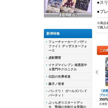
●ス
●プ
※商品
で購入
新弾特集
フューチャーカード バディ
ファイト ディザスターフォ
この
ース
虚影襲雷
イナズマイレブン 南雲原中
＆雷門中クロニクル
伝説の先導者達
赫月ノ使者
〔状態
バンドリ！ ガールズバンド
プロロ
パーティ！
R/7
350円
ぶっちぎりスタートデッ
チュ
在庫数 
キ 聖域の光剣士＆帝国の