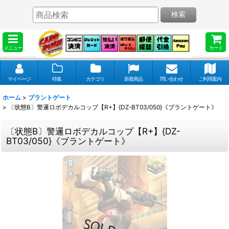
検索
メニュー
カート
マイページ
特集
カテゴリ
新着商品
問い合わせ
ご利用案内
ホーム
>
ブラントゲート
>
〔状態B〕警邏ロボデカルコップ【R+】{DZ-BT03/050}《ブラントゲート》
〔状態B〕警邏ロボデカルコップ【R+】{DZ-
BT03/050}《ブラントゲート》