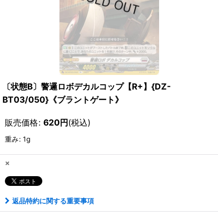
〔状態B〕警邏ロボデカルコップ【R+】{DZ-
BT03/050}《ブラントゲート》
販売価格
:
620
円
(税込)
重み
:
1g
×
返品特約に関する重要事項