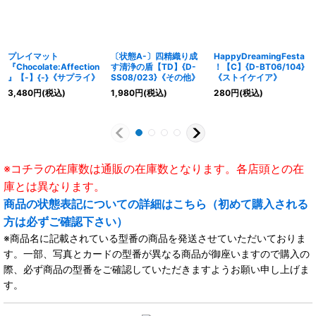
プレイマット
〔状態A-〕四精織り成
HappyDreamingFesta
『Chocolate:Affection
す清浄の盾【TD】{D-
！【C】{D-BT06/104}
』【-】{-}《サプライ》
SS08/023}《その他》
《ストイケイア》
3,480
円
(税込)
1,980
円
(税込)
280
円
(税込)
※コチラの在庫数は通販の在庫数となります。各店頭との在
庫とは異なります。
商品の状態表記についての詳細はこちら（初めて購入される
方は必ずご確認下さい）
※商品名に記載されている型番の商品を発送させていただいておりま
す。一部、写真とカードの型番が異なる商品が御座いますので購入の
際、必ず商品の型番をご確認していただきますようお願い申し上げま
す。