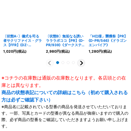
〔状態A-〕儀式を司る
〔状態B〕無垢なる誘い
「H仕様」襲獲祭【PR】
者サクリファイス・グラ
ラララポココ【PR】{D-
{D-PR/546}《ドラゴン
ス【FFR】{DZ-
PR/939}《ダークステイ
エンパイア》
BT03/FFR05}《ダーク
ツ》
1,020
円
(税込)
2,980
円
(税込)
1,280
円
(税込)
ステイツ》
※コチラの在庫数は通販の在庫数となります。各店頭との在
庫とは異なります。
商品の状態表記についての詳細はこちら（初めて購入される
方は必ずご確認下さい）
※商品名に記載されている型番の商品を発送させていただいておりま
す。一部、写真とカードの型番が異なる商品が御座いますので購入の
際、必ず商品の型番をご確認していただきますようお願い申し上げま
す。