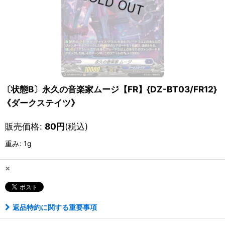
〔状態B〕永久の音楽家ムージ【FR】{DZ-BT03/FR12}
《ダークステイツ》
販売価格
:
80
円
(税込)
重み
:
1g
×
返品特約に関する重要事項