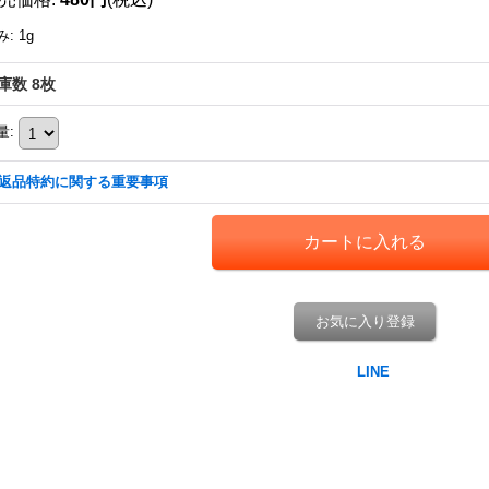
み
:
1g
庫数 8枚
量
:
返品特約に関する重要事項
お気に入り登録