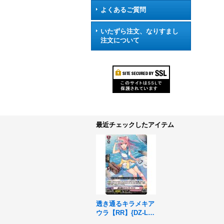
よくあるご質問
いたずら注文、なりすまし
注文について
最近チェックしたアイテム
透き通るキラメキア
ウラ【RR】{DZ-LB
T01/043}《リリカル