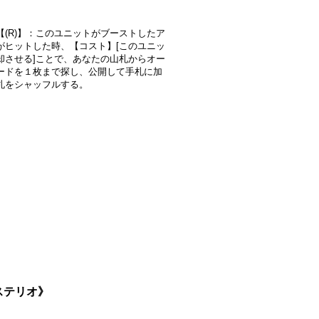
【(R)】：このユニットがブーストしたア
がヒットした時、【コスト】[このユニッ
却させる]ことで、あなたの山札からオー
ードを１枚まで探し、公開して手札に加
札をシャッフルする。
ナステリオ》