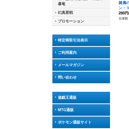
隷属
暴竜
ン・マ
幻真星戦
{D-B
280円
ケイ
在庫数 
プロモーション
特定商取引法表示
ご利用案内
メールマガジン
問い合わせ
遊戯王通販
MTG通販
ポケモン通販サイト