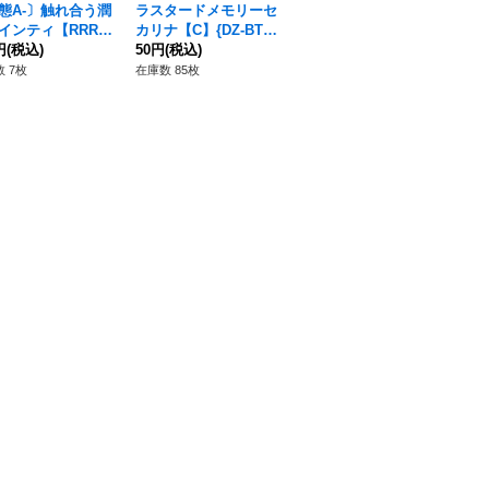
態A-〕触れ合う潤
ラスタードメモリーセ
触れ合う潤いデインテ
〔
インティ【RRR】
カリナ【C】{DZ-BT1
ィ【RRR】{DZ-BT10/
土へ
-BT10/017}《リリ
円
(税込)
3/148}《リリカルモナ
50円
(税込)
017}《リリカルモナス
220円
(税込)
02
26
モナステリオ》
ステリオ》
テリオ》
ー
 7枚
在庫数 85枚
在庫数 56枚
在庫