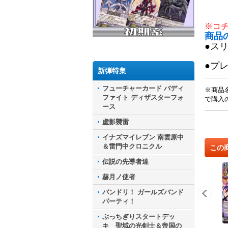
※コ
商品
●ス
●プ
新弾特集
フューチャーカード バディ
※商品
ファイト ディザスターフォ
で購入
ース
虚影襲雷
イナズマイレブン 南雲原中
＆雷門中クロニクル
この
伝説の先導者達
赫月ノ使者
バンドリ！ ガールズバンド
パーティ！
ぶっちぎりスタートデッ
キ 聖域の光剣士＆帝国の