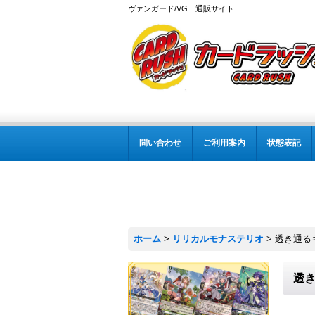
ヴァンガード/VG 通販サイト
問い合わせ
ご利用案内
状態表記
ホーム
>
リリカルモナステリオ
>
透き通るキ
透き