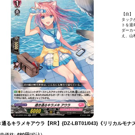
【自】
タック
トを退
ダーカ
え、山
通るキラメキアウラ【RR】{DZ-LBT01/043}《リリカルモ
売価格
:
480円
(税込)