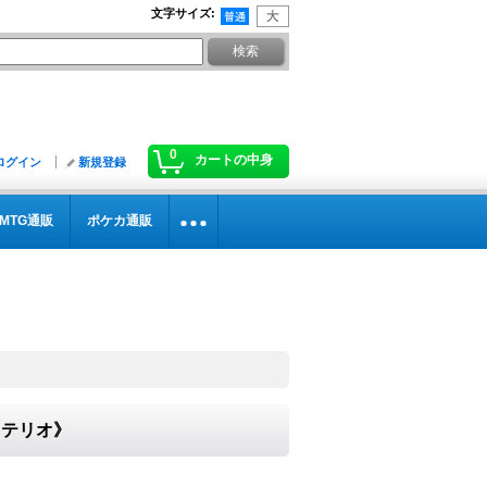
文字サイズ
:
0
カートの中身
ログイン
新規登録
MTG通販
ポケカ通販
ステリオ》