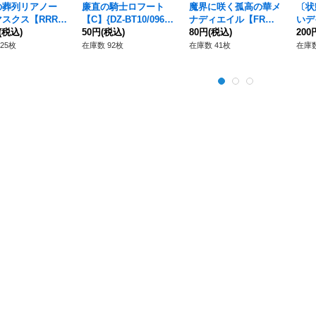
の葬列リアノー
廉直の騎士ロフート
魔界に咲く孤高の華メ
〔状
スクス【RRR】
【C】{DZ-BT10/096}
ナディエイル【FR】
いデ
T10/014}《ストイ
(税込)
《ケテルサンクチュア
50円
(税込)
{DZ-BT11/FR41}《リ
80円
(税込)
{DZ
200
ア》
リ》
リカルモナステリオ》
カル
25枚
在庫数 92枚
在庫数 41枚
在庫数