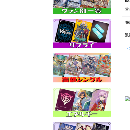
重
在
数