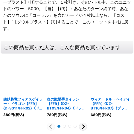
ーブラスト】(1)]することで、１枚引き、そのバトル中、このユニッ
トのパワー＋5000。【自】【(R)】：あなたのターン終了時、あな
たのソウルに「コーラル」を含むカードが４枚以上なら、【コス
ト】[【ソウルブラスト】(1)]することで、このユニットを手札に戻
す。
この商品を買った人は、こんな商品も買っています
錬鉄将竜フィアスゲイラ
炎の蹴撃手タイラン
ヴィアードル・ヘイデイ
ー・ドラゴン【FFR】
【FFR】{DZ-
【FFR】{DZ-
{D-SS11/FFR02}《ドラ
BT03/FFR04}《ドラゴ
BT10/FFR07}《ブラン
ゴンエンパイア》
ンエンパイア》
トゲート》
380
円
(税込)
780
円
(税込)
680
円
(税込)