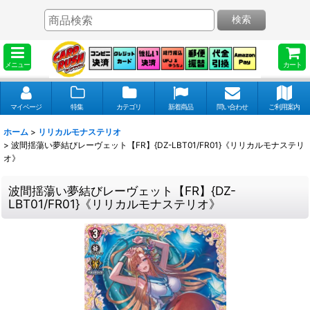
検索
メニュー
カート
マイページ
特集
カテゴリ
新着商品
問い合わせ
ご利用案内
ホーム
>
リリカルモナステリオ
>
波間揺蕩い夢結びレーヴェット【FR】{DZ-LBT01/FR01}《リリカルモナステリ
オ》
波間揺蕩い夢結びレーヴェット【FR】{DZ-
LBT01/FR01}《リリカルモナステリオ》