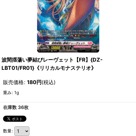
波間揺蕩い夢結びレーヴェット【FR】{DZ-
LBT01/FR01}《リリカルモナステリオ》
販売価格
:
180
円
(税込)
重み
:
1g
在庫数 36枚
数量
: