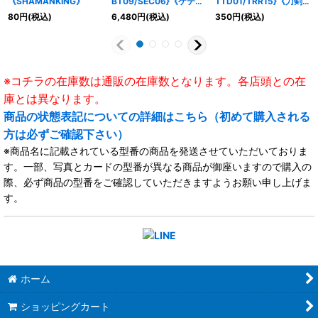
《SHAMANKING》
BT09/SEC06}《ケテル
TTD01/TRR15}《刀剣
サンクチュアリ》
乱舞》
80
円
(税込)
6,480
円
(税込)
350
円
(税込)
※コチラの在庫数は通販の在庫数となります。各店頭との在
庫とは異なります。
商品の状態表記についての詳細はこちら（初めて購入される
方は必ずご確認下さい）
※商品名に記載されている型番の商品を発送させていただいておりま
す。一部、写真とカードの型番が異なる商品が御座いますので購入の
際、必ず商品の型番をご確認していただきますようお願い申し上げま
す。
ホーム
ショッピングカート