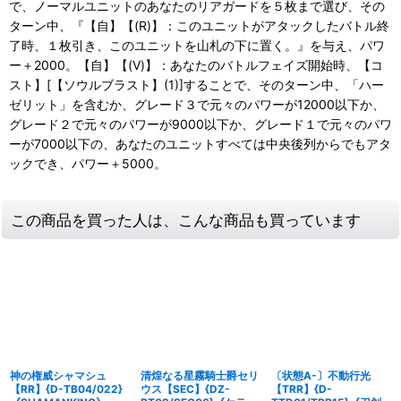
で、ノーマルユニットのあなたのリアガードを５枚まで選び、その
ターン中、『【自】【(R)】：このユニットがアタックしたバトル終
了時、１枚引き、このユニットを山札の下に置く。』を与え、パワ
ー＋2000。【自】【(V)】：あなたのバトルフェイズ開始時、【コ
スト】[【ソウルブラスト】(1)]することで、そのターン中、「ハー
ゼリット」を含むか、グレード３で元々のパワーが12000以下か、
グレード２で元々のパワーが9000以下か、グレード１で元々のパワ
ーが7000以下の、あなたのユニットすべては中央後列からでもアタ
ックでき、パワー＋5000。
この商品を買った人は、こんな商品も買っています
神の権威シャマシュ
清煌なる星霧騎士爵セリ
〔状態A-〕不動行光
【RR】{D-TB04/022}
ウス【SEC】{DZ-
【TRR】{D-