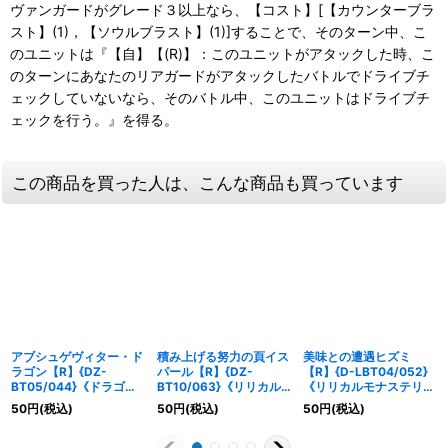
ヴァンガードがグレード３以上なら、【コスト】[【カウンターブラ
スト】(1)，【ソウルブラスト】(1)]することで、そのターン中、こ
のユニットは『【自】【(R)】：このユニットがアタックした時、こ
のターンにあなたのリアガードがアタックしたバトルでドライブチ
ェックしていないなら、そのバトル中、このユニットはドライブチ
ェックを行う。』を得る。
この商品を買った人は、こんな商品も買っています
アブシュゲヴィター・ド
積み上げる努力の頁イス
美味との遭遇ヒズミ
ラゴン【R】{DZ-
パール【R】{DZ-
【R】{D-LBT04/052}
BT05/044}《ドラゴン
BT10/063}《リリカル
《リリカルモナステリ
エンパイア》
モナステリオ》
オ》
50
円
(税込)
50
円
(税込)
50
円
(税込)