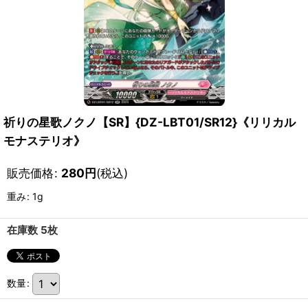
祈りの星歌ノクノ【SR】{DZ-LBT01/SR12}《リリカル
モナステリオ》
販売価格
:
280
円
(税込)
重み
:
1g
在庫数 5枚
数量
: