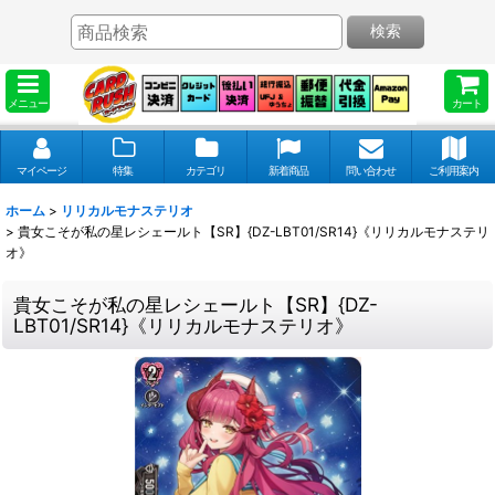
検索
メニュー
カート
マイページ
特集
カテゴリ
新着商品
問い合わせ
ご利用案内
ホーム
>
リリカルモナステリオ
>
貴女こそが私の星レシェールト【SR】{DZ-LBT01/SR14}《リリカルモナステリ
オ》
貴女こそが私の星レシェールト【SR】{DZ-
LBT01/SR14}《リリカルモナステリオ》