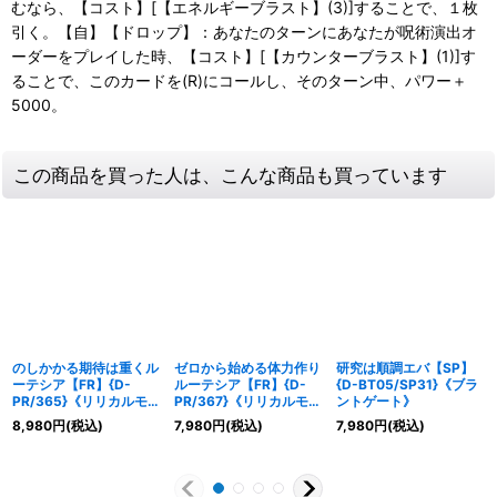
むなら、【コスト】[【エネルギーブラスト】(3)]することで、１枚
引く。【自】【ドロップ】：あなたのターンにあなたが呪術演出オ
ーダーをプレイした時、【コスト】[【カウンターブラスト】(1)]す
ることで、このカードを(R)にコールし、そのターン中、パワー＋
5000。
この商品を買った人は、こんな商品も買っています
のしかかる期待は重くル
ゼロから始める体力作り
研究は順調エバ【SP】
ーテシア【FR】{D-
ルーテシア【FR】{D-
{D-BT05/SP31}《ブラ
PR/365}《リリカルモナ
PR/367}《リリカルモナ
ントゲート》
ステリオ》
ステリオ》
8,980
円
(税込)
7,980
円
(税込)
7,980
円
(税込)