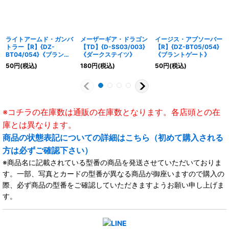
ライトアームド・ガンバ
メーザーギア・ドラゴン
イージス・アブソーバー
トラー【R】{DZ-
【TD】{D-SS03/003}
【R】{DZ-BT05/054}
BT04/054}《ブラント
《ダークステイツ》
《ブラントゲート》
ゲート》
50
円
(税込)
180
円
(税込)
50
円
(税込)
※コチラの在庫数は通販の在庫数となります。各店頭との在
庫とは異なります。
商品の状態表記についての詳細はこちら（初めて購入される
方は必ずご確認下さい）
※商品名に記載されている型番の商品を発送させていただいておりま
す。一部、写真とカードの型番が異なる商品が御座いますので購入の
際、必ず商品の型番をご確認していただきますようお願い申し上げま
す。