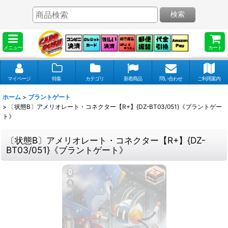
検索
メニュー
カート
マイページ
特集
カテゴリ
新着商品
問い合わせ
ご利用案内
ホーム
>
ブラントゲート
>
〔状態B〕アメリオレート・コネクター【R+】{DZ-BT03/051}《ブラントゲー
ト》
〔状態B〕アメリオレート・コネクター【R+】{DZ-
BT03/051}《ブラントゲート》