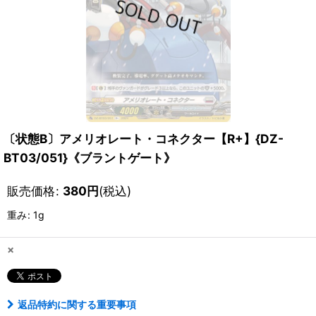
〔状態B〕アメリオレート・コネクター【R+】{DZ-
BT03/051}《ブラントゲート》
販売価格
:
380
円
(税込)
重み
:
1g
×
返品特約に関する重要事項