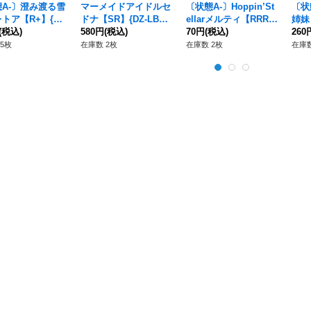
A-〕澄み渡る雪
マーメイドアイドルセ
〔状態A-〕Hoppin’St
〔状
トア【R+】{DZ
ドナ【SR】{DZ-LBT0
ellarメルティ【RRR】
姉妹
3/072}《リリカル
(税込)
1/SR38}《リリカルモ
580円
(税込)
{D-LBT02/007}《リリ
70円
(税込)
【OR
260
ステリオ》
ナステリオ》
カルモナステリオ》
4}
5枚
在庫数 2枚
在庫数 2枚
在庫数
リオ