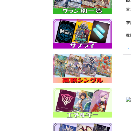
重
在
数