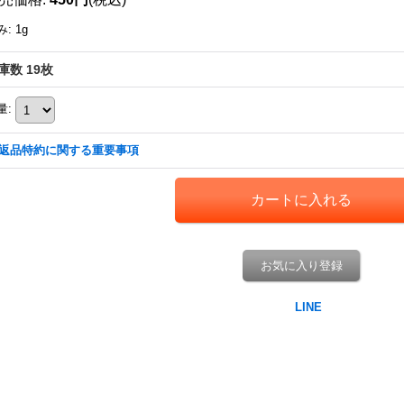
み
:
1g
庫数 19枚
量
:
返品特約に関する重要事項
お気に入り登録