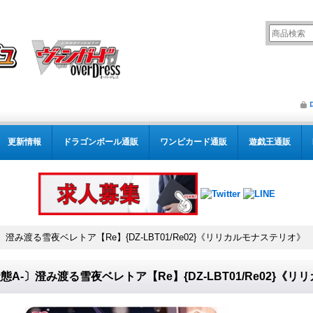
更新情報
ドラゴンボール通販
ワンピカード通販
遊戯王通販
〕澄み渡る雪夜ベレトア【Re】{DZ-LBT01/Re02}《リリカルモナステリオ》
態A-〕澄み渡る雪夜ベレトア【Re】{DZ-LBT01/Re02}《