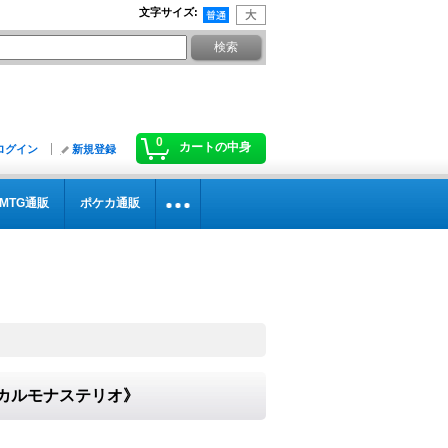
文字サイズ
:
0
カートの中身
ログイン
新規登録
MTG通販
ポケカ通販
リリカルモナステリオ》