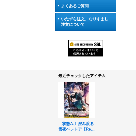
よくあるご質問
いたずら注文、なりすまし
注文について
最近チェックしたアイテム
〔状態A-〕澄み渡る
雪夜ベレトア【Re】
{DZ-LBT01/Re02}