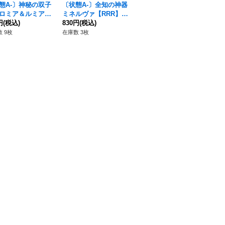
態A-〕神秘の双子
〔状態A-〕全知の神器
真摯な音像ユミリ【R
バ
ロミア＆ルミア
ミネルヴァ【RRR】{D
R】{DZ-BT11/037}
ズク
R】{D-LBT01/02
円
(税込)
-BT08/007}《ケテルサ
830円
(税込)
《ストイケイア》
80円
(税込)
0
80
《リリカルモナステ
ンクチュアリ》
テ
 9枚
在庫数 3枚
在庫数 55枚
在庫
》