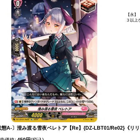
【永】
３以上
態A-〕澄み渡る雪夜ベレトア【Re】{DZ-LBT01/Re02}《
売価格
:
450円
(税込)