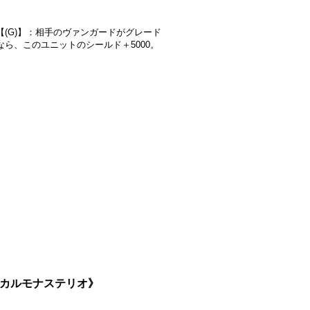
【(G)】：相手のヴァンガードがグレード
なら、このユニットのシールド＋5000。
リリカルモナステリオ》