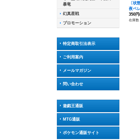
〔状態
暴竜
夜ベレ
幻真星戦
-BT1
350円
モナ
在庫数 
プロモーション
特定商取引法表示
ご利用案内
メールマガジン
問い合わせ
遊戯王通販
MTG通販
ポケモン通販サイト