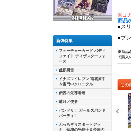
※コ
商品
●ス
●プ
新弾特集
フューチャーカード バディ
※商品
ファイト ディザスターフォ
で購入
ース
虚影襲雷
イナズマイレブン 南雲原中
＆雷門中クロニクル
この
伝説の先導者達
赫月ノ使者
バンドリ！ ガールズバンド
パーティ！
ぶっちぎりスタートデッ
キ 聖域の光剣士＆帝国の