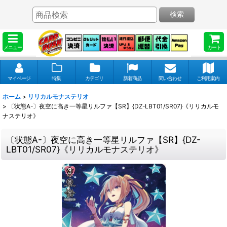
検索
メニュー
カート
マイページ
特集
カテゴリ
新着商品
問い合わせ
ご利用案内
ホーム
>
リリカルモナステリオ
>
〔状態A-〕夜空に高き一等星リルファ【SR】{DZ-LBT01/SR07}《リリカルモ
ナステリオ》
〔状態A-〕夜空に高き一等星リルファ【SR】{DZ-
LBT01/SR07}《リリカルモナステリオ》