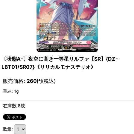
〔状態A-〕夜空に高き一等星リルファ【SR】{DZ-
LBT01/SR07}《リリカルモナステリオ》
販売価格
:
260
円
(税込)
重み
:
1g
在庫数 6枚
数量
: