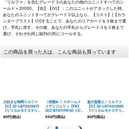
「リルファ」を含むグレード３のあなたの他のユニットすべてのシ
ールド＋20000。【自】【(V)】：このユニットがアタックした時、
あなたのユニットすべてがグレード２以上なら、【コスト】[【カウ
ンターブラスト】(1)]することで、あなたのリアガードを３枚まで選
び、手札に戻す。その後、あなたの手札からグレード３を２枚まで
選び、それぞれ同じ縦列の(R)にコールする。
この商品を買った人は、こんな商品も買っています
大好きな時間リルファ
〔状態A-〕スチームメ
超大型新人！リルファ
【C】{D-LBT03/067}
イデンジムリィ【FR】
【C】{D-LBT03/096}
《リリカルモナステリ
{DZ-BT07/FR14}《ダー
《リリカルモナステリ
オ》
クステイツ》
オ》
80
円
(税込)
550
円
(税込)
80
円
(税込)