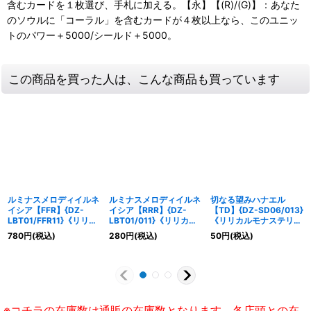
含むカードを１枚選び、手札に加える。【永】【(R)/(G)】：あなた
のソウルに「コーラル」を含むカードが４枚以上なら、このユニッ
トのパワー＋5000/シールド＋5000。
この商品を買った人は、こんな商品も買っています
ルミナスメロディイルネ
ルミナスメロディイルネ
切なる望みハナエル
イシア【FFR】{DZ-
イシア【RRR】{DZ-
【TD】{DZ-SD06/013}
LBT01/FFR11}《リリカ
LBT01/011}《リリカル
《リリカルモナステリ
ルモナステリオ》
モナステリオ》
オ》
780
円
(税込)
280
円
(税込)
50
円
(税込)
※コチラの在庫数は通販の在庫数となります。各店頭との在