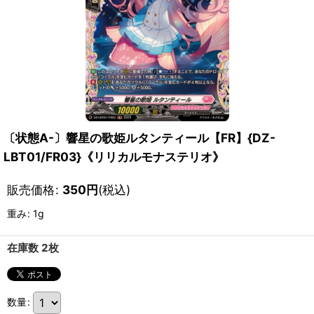
〔状態A-〕響星の歌姫ルタンティール【FR】{DZ-
LBT01/FR03}《リリカルモナステリオ》
販売価格
:
350
円
(税込)
重み
:
1g
在庫数 2枚
数量
: