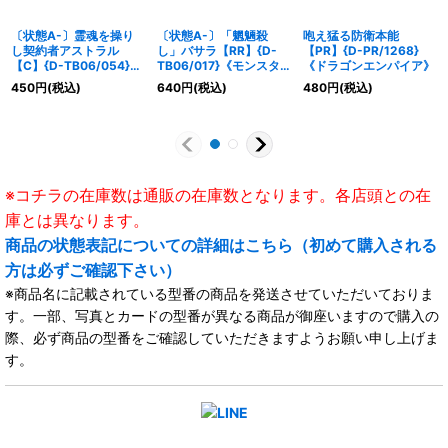
〔状態A-〕霊魂を操り
〔状態A-〕「魍魎殺
咆え猛る防衛本能
し契約者アストラル
し」バサラ【RR】{D-
【PR】{D-PR/1268}
【C】{D-TB06/054}
TB06/017}《モンスタ
《ドラゴンエンパイア》
《モンスターストライ
ーストライク》
450
円
(税込)
640
円
(税込)
480
円
(税込)
ク》
※コチラの在庫数は通販の在庫数となります。各店頭との在
庫とは異なります。
商品の状態表記についての詳細はこちら（初めて購入される
方は必ずご確認下さい）
※商品名に記載されている型番の商品を発送させていただいておりま
す。一部、写真とカードの型番が異なる商品が御座いますので購入の
際、必ず商品の型番をご確認していただきますようお願い申し上げま
す。