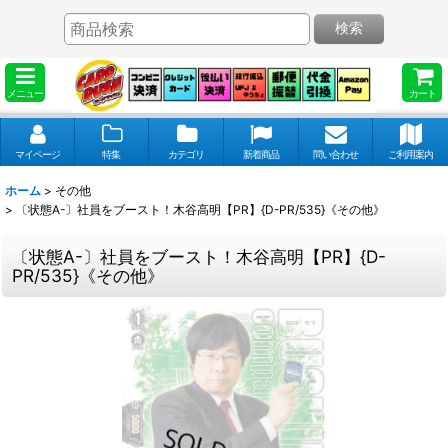
検索
メニュー
カート
マイページ
特集
カテゴリ
新着商品
問い合わせ
ご利用案内
ホーム
>
その他
>
〔状態A-〕社員をブースト！木谷高明【PR】{D-PR/535}《その他》
〔状態A-〕社員をブースト！木谷高明【PR】{D-
PR/535}《その他》