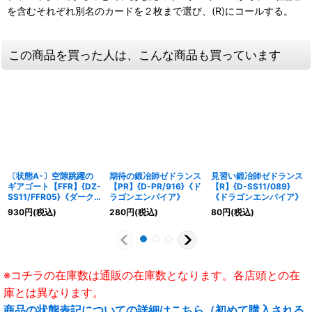
を含むそれぞれ別名のカードを２枚まで選び、(R)にコールする。
この商品を買った人は、こんな商品も買っています
〔状態A-〕空隙跳躍の
期待の鍛冶師ゼドランス
見習い鍛冶師ゼドランス
ギアゴート【FFR】{DZ-
【PR】{D-PR/916}《ド
【R】{D-SS11/089}
SS11/FFR05}《ダーク
ラゴンエンパイア》
《ドラゴンエンパイア》
ステイツ》
930
円
(税込)
280
円
(税込)
80
円
(税込)
※コチラの在庫数は通販の在庫数となります。各店頭との在
庫とは異なります。
商品の状態表記についての詳細はこちら（初めて購入される