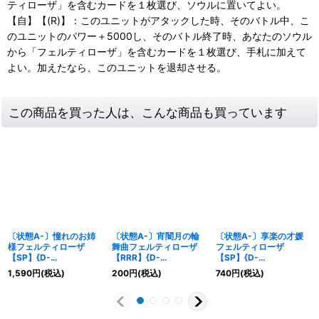
ティローザ」を含むカードを１枚選び、ソウルに置いてよい。
【自】【(R)】：このユニットがアタックした時、そのバトル中、こ
のユニットのパワー＋5000し、そのバトル終了時、あなたのソウル
から「フェルティローザ」を含むカードを１枚選び、手札に加えて
よい。加えたなら、このユニットを退却させる。
この商品を買った人は、こんな商品も買っています
〔状態A-〕憧れのお姉
〔状態A-〕宵闇月の輪
〔状態A-〕享楽の才媛
様フェルティローザ
舞曲フェルティローザ
フェルティローザ
【SP】{D-
【RRR】{D-
【SP】{D-
LBT01/SP36}《リリカ
LBT01/008}《リリカル
LBT01/SP34}《リリカ
1,590
円
(税込)
200
円
(税込)
740
円
(税込)
ルモナステリオ》
モナステリオ》
ルモナステリオ》