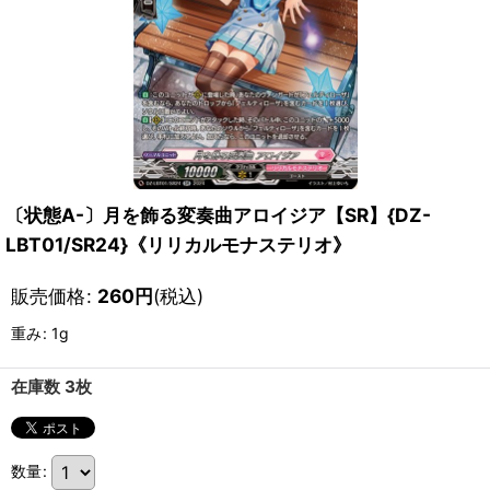
〔状態A-〕月を飾る変奏曲アロイジア【SR】{DZ-
LBT01/SR24}《リリカルモナステリオ》
販売価格
:
260
円
(税込)
重み
:
1g
在庫数 3枚
数量
: