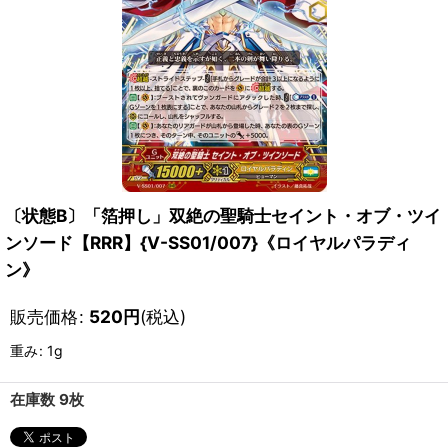
〔状態B〕「箔押し」双絶の聖騎士セイント・オブ・ツイ
ンソード【RRR】{V-SS01/007}《ロイヤルパラディ
ン》
販売価格
:
520
円
(税込)
重み
:
1g
在庫数 9枚