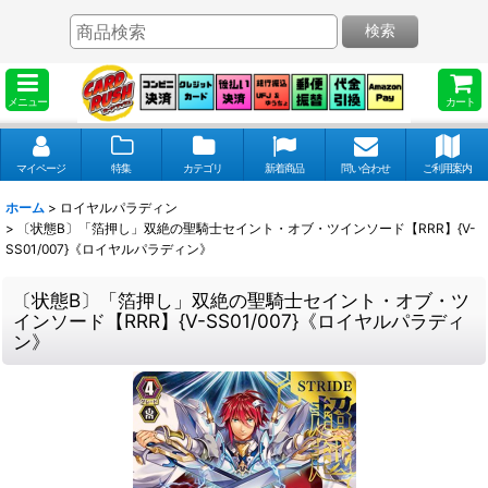
検索
メニュー
カート
マイページ
特集
カテゴリ
新着商品
問い合わせ
ご利用案内
ホーム
>
ロイヤルパラディン
>
〔状態B〕「箔押し」双絶の聖騎士セイント・オブ・ツインソード【RRR】{V-
SS01/007}《ロイヤルパラディン》
〔状態B〕「箔押し」双絶の聖騎士セイント・オブ・ツ
インソード【RRR】{V-SS01/007}《ロイヤルパラディ
ン》