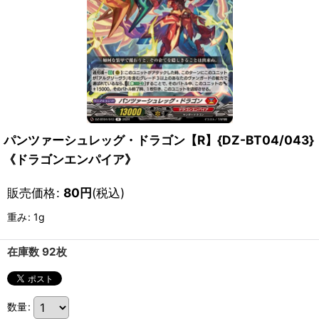
パンツァーシュレッグ・ドラゴン【R】{DZ-BT04/043}
《ドラゴンエンパイア》
販売価格
:
80
円
(税込)
重み
:
1g
在庫数 92枚
数量
: