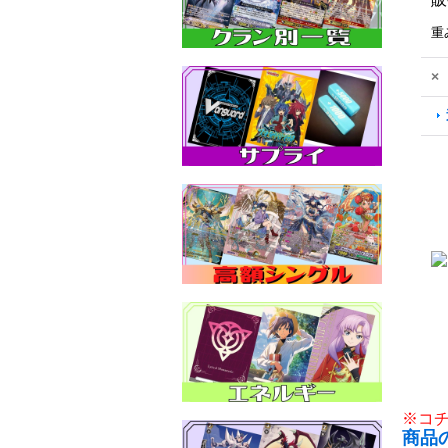
重
×
※コ
商品