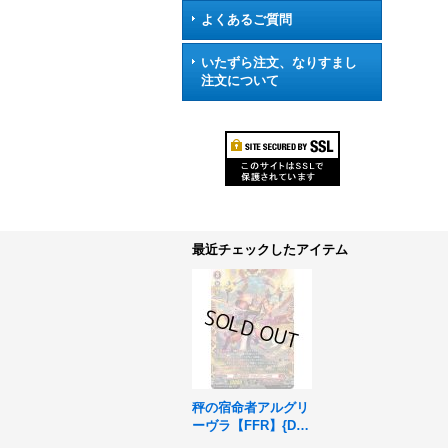
よくあるご質問
いたずら注文、なりすまし
注文について
最近チェックしたアイテム
秤の宿命者アルグリ
ーヴラ【FFR】{DZ-
BT04/FFR02}《ドラ