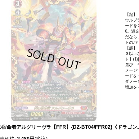
【起】
ウルブ
ードを
0。過
だなら
トのパ
【起】
３以上
ト】(
選び、
メージ
ードを
ダメー
増加を－
宿命者アルグリーヴラ【FFR】{DZ-BT04/FFR02}《ドラゴ
売価格
:
2,480円
(税込)