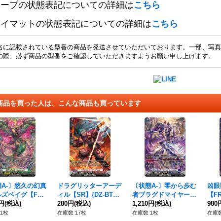
リーブの状態表記についての詳細は
こちら
レイマットの状態表記についての詳細は
こちら
名に記載されている型番の商品を発送させていただいております。一部、写真
の際、必ず商品の型番をご確認していただきますようお願い申し上げます。
商品を買った人は、こんな商品も買っています
A-〕悠久の幻真
ドラグリッターアーデ
〔状態A-〕零から歩む
凶眼
ズベイグ【FF
ィル【SR】{DZ-BT04/
者ブラグドマイヤー・
【FR
Z-BT13/FFR16}
0円
(税込)
SR07}《ドラゴンエン
280円
(税込)
ネクサス【SR】{DZ-B
1,210円
(税込)
《ダ
980
トイケイア》
パイア》
T08/SR08}《ダークス
1枚
在庫数 17枚
在庫数 1枚
在庫数