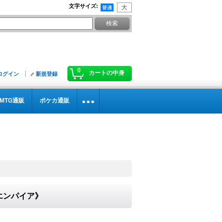
文字サイズ
:
0
カートの中身
ログイン
新規登録
MTG通販
ポケカ通販
ンエンパイア》