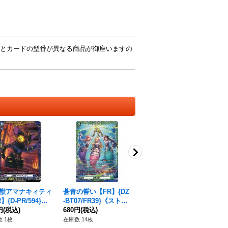
とカードの型番が異なる商品が御座いますの
獣アマナキィティ
蒼青の誓い【FR】{DZ
円環の女魔術師【C】
秤
】{D-PR/594}
-BT07/FR39}《ストイ
{D-BT01/105}《ケテル
ヴラ
ークステイツ》
円
(税込)
ケイア》
680円
(税込)
サンクチュアリ》
80円
(税込)
S
48
パ
 1枚
在庫数 14枚
在庫数 2枚
在庫