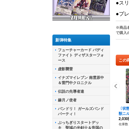
●ス
●プ
※商品
で購入
新弾特集
フューチャーカード バディ
ファイト ディザスターフォ
この
ース
虚影襲雷
イナズマイレブン 南雲原中
＆雷門中クロニクル
伝説の先導者達
赫月ノ使者
〔状態
バンドリ！ ガールズバンド
獣ニル
パーティ！
R】{D
2,03
ぶっちぎりスタートデッ
《ス
在庫数 
キ 聖域の光剣士＆帝国の