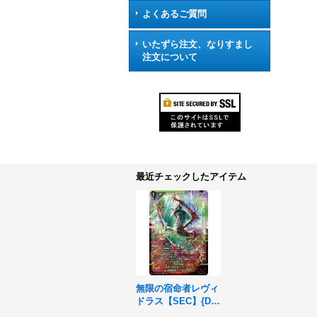
よくあるご質問
いたずら注文、なりすまし
注文について
最近チェックしたアイテム
無限の宿命者レヴィ
ドラス【SEC】{DZ-
BT04/SEC04}《スト