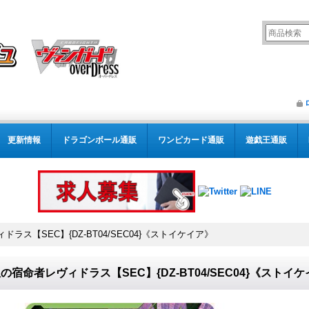
更新情報
ドラゴンボール通販
ワンピカード通販
遊戯王通販
ラス【SEC】{DZ-BT04/SEC04}《ストイケイア》
の宿命者レヴィドラス【SEC】{DZ-BT04/SEC04}《ストイ