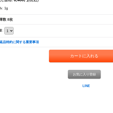
み
:
1g
庫数 8枚
量
:
返品特約に関する重要事項
お気に入り登録