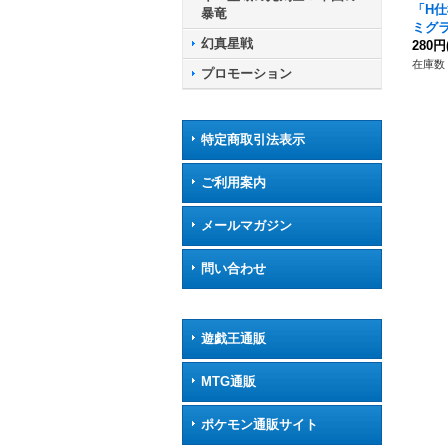
「H
暴竜
ミグラ
幻真星戦
R/7
280円
ト》
在庫数 
プロモーション
特定商取引法表示
ご利用案内
メールマガジン
問い合わせ
遊戯王通販
MTG通販
ポケモン通販サイト