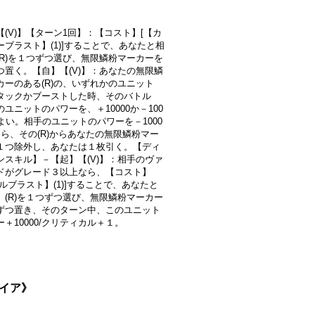
【(V)】【ターン1回】：【コスト】[【カ
ーブラスト】(1)]することで、あなたと相
(R)を１つずつ選び、無限鱗粉マーカーを
つ置く。【自】【(V)】：あなたの無限鱗
カーのある(R)の、いずれかのユニット
タックかブーストした時、そのバトル
ユニットのパワーを、＋10000か－100
てよい。相手のユニットのパワーを－1000
なら、その(R)からあなたの無限鱗粉マー
１つ除外し、あなたは１枚引く。【ディ
ンスキル】－【起】【(V)】：相手のヴァ
ドがグレード３以上なら、【コスト】
ルブラスト】(1)]することで、あなたと
、(R)を１つずつ選び、無限鱗粉マーカー
ずつ置き、そのターン中、このユニット
＋10000/クリティカル＋１。
ケイア》