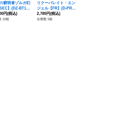
の窮明者ゾルガ幻
リクーパレイト・エン
孤高の騎士ガンスロッ
崩
EC】{DZ-BT13/
ジェル【FR】{D-PR/4
ド【FFR】{DZ-BT12/
＆コ
C04}《ブラントゲ
800円
(税込)
69}《ケテルサンクチ
2,780円
(税込)
FFR12}《ケテルサン
10,800円
(税込)
SS
6,
》
ュアリ》
クチュアリ》
サ
 10枚
在庫数 5枚
在庫数 1枚
在庫
ゴ