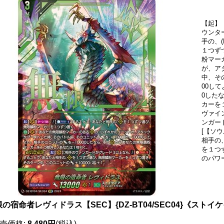
【起】
ウンタ
手の、
１つず
粉マー
が、ア
中、その
00し
0した
カーを
ヴァイ
ンガー
[【ソウ
相手の
を１つ
のパワー
の宿命者レヴィドラス【SEC】{DZ-BT04/SEC04}《ストイ
売価格
:
8,480円
(税込)