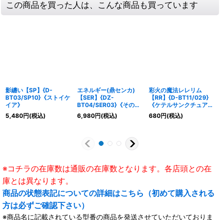
この商品を買った人は、こんな商品も買っています
影纏い【SP】{D-
エネルギー(鼎センカ)
彩火の魔法レレリム
BT03/SP10}《ストイケ
【SER】{DZ-
【RR】{D-BT11/029}
イア》
BT04/SER03}《その
《ケテルサンクチュア
他》
リ》
5,480
円
(税込)
6,980
円
(税込)
680
円
(税込)
※コチラの在庫数は通販の在庫数となります。各店頭との在
庫とは異なります。
商品の状態表記についての詳細はこちら（初めて購入される
方は必ずご確認下さい）
※商品名に記載されている型番の商品を発送させていただいておりま