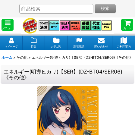
検索
メニュー
カート
マイページ
特集
カテゴリ
新着商品
問い合わせ
ご利用案内
ホーム
>
その他
>
エネルギー(明導ヒカリ)【SER】{DZ-BT04/SER06}《その他》
エネルギー(明導ヒカリ)【SER】{DZ-BT04/SER06}
《その他》