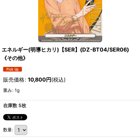
エネルギー(明導ヒカリ)【SER】{DZ-BT04/SER06}
《その他》
販売価格
:
10,800
円
(税込)
重み
:
1g
在庫数 5枚
数量
: