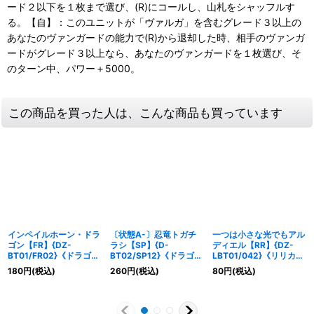
ード２以下を１枚まで選び、(R)にコールし、山札をシャッフルす
る。【自】：このユニットが「ヴァルガ」を含むグレード３以上の
あなたのヴァンガードの能力で(R)から退却した時、相手のヴァンガ
ードがグレード３以上なら、あなたのヴァンガードを１枚選び、そ
のターン中、パワー＋5000。
この商品を買った人は、こんな商品も買っています
インペイルホーン・ドラ
〔状態A-〕忍竜トガチ
一つは小さな光でもアル
ゴン【FR】{DZ-
ラシ【SP】{D-
ディエル【RR】{DZ-
BT01/FR02}《ドラゴン
BT02/SP12}《ドラゴン
LBT01/042}《リリカル
エンパイア》
エンパイア》
モナステリオ》
180
円
(税込)
260
円
(税込)
80
円
(税込)