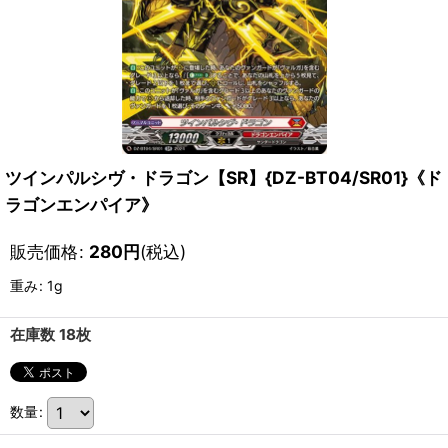
ツインパルシヴ・ドラゴン【SR】{DZ-BT04/SR01}《ド
ラゴンエンパイア》
販売価格
:
280
円
(税込)
重み
:
1g
在庫数 18枚
数量
: