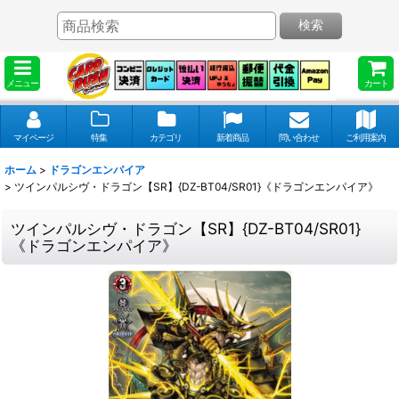
検索
メニュー
カート
マイページ
特集
カテゴリ
新着商品
問い合わせ
ご利用案内
ホーム
>
ドラゴンエンパイア
>
ツインパルシヴ・ドラゴン【SR】{DZ-BT04/SR01}《ドラゴンエンパイア》
ツインパルシヴ・ドラゴン【SR】{DZ-BT04/SR01}
《ドラゴンエンパイア》