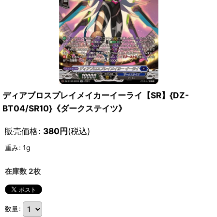
ディアブロスプレイメイカーイーライ【SR】{DZ-
BT04/SR10}《ダークステイツ》
販売価格
:
380
円
(税込)
重み
:
1g
在庫数 2枚
数量
: