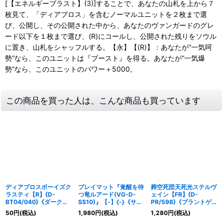
[【エネルギーブラスト】(3)]することで、あなたの山札を上から７
枚見て、「ディアブロス」を含むノーマルユニットを２枚まで選
び、公開し、その公開された中から、あなたのヴァンガードのグレ
ード以下を１枚まで選び、(R)にコールし、公開された残りをソウル
に置き、山札をシャッフルする。【永】【(R)】：あなたが“一気呵
勢”なら、このユニットは『ブースト』を得る。あなたが“一気爆
勢”なら、このユニットのパワー＋5000。
この商品を買った人は、こんな商品も買っています
ディアブロスボーイズク
プレイマット『覚醒を待
葬空死団天死光ステルヴ
ラスティ【R】{D-
つ竜ルアード(VG-D-
ェイン【FR】{D-
BT04/040}《ダークス
SS10)』【-】{-}《サプ
PR/598}《ブラントゲー
テイツ》
ライ》
ト》
50
円
(税込)
1,980
円
(税込)
1,280
円
(税込)