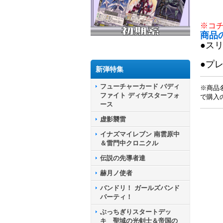
※コ
商品
●ス
●プ
新弾特集
フューチャーカード バディ
※商品
ファイト ディザスターフォ
で購入
ース
虚影襲雷
イナズマイレブン 南雲原中
＆雷門中クロニクル
伝説の先導者達
赫月ノ使者
バンドリ！ ガールズバンド
パーティ！
ぶっちぎりスタートデッ
キ 聖域の光剣士＆帝国の