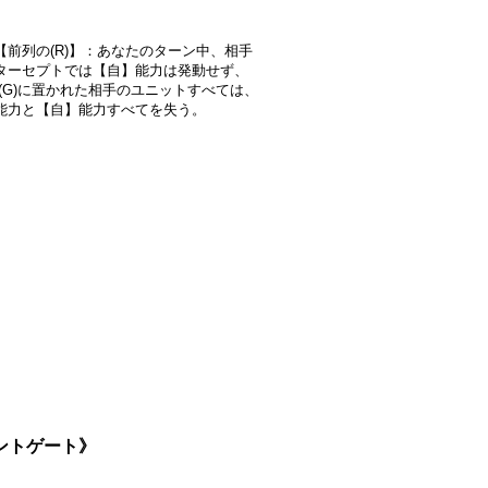
【前列の(R)】：あなたのターン中、相手
ターセプトでは【自】能力は発動せず、
から(G)に置かれた相手のユニットすべては、
能力と【自】能力すべてを失う。
ラントゲート》