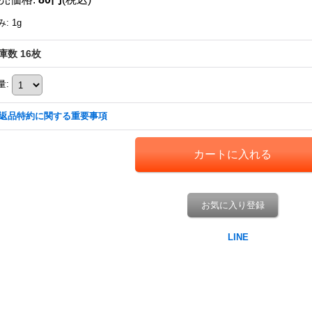
み
:
1g
庫数 16枚
量
:
返品特約に関する重要事項
お気に入り登録