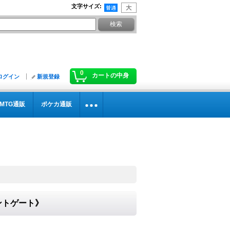
文字サイズ
:
0
カートの中身
ログイン
新規登録
MTG通販
ポケカ通販
ラントゲート》