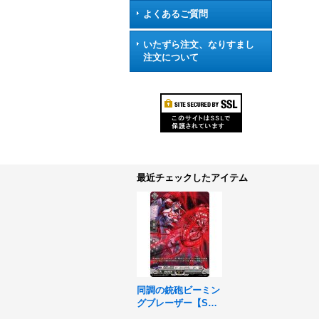
よくあるご質問
いたずら注文、なりすまし
注文について
最近チェックしたアイテム
同調の銃砲ビーミン
グブレーザー【S
R】{DZ-BT04/SR19}