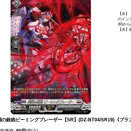
【永】
のイン
(R)
【永】
の銃砲ビーミングブレーザー【SR】{DZ-BT04/SR19}《ブ
売価格
:
80円
(税込)