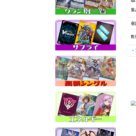
重
在
数