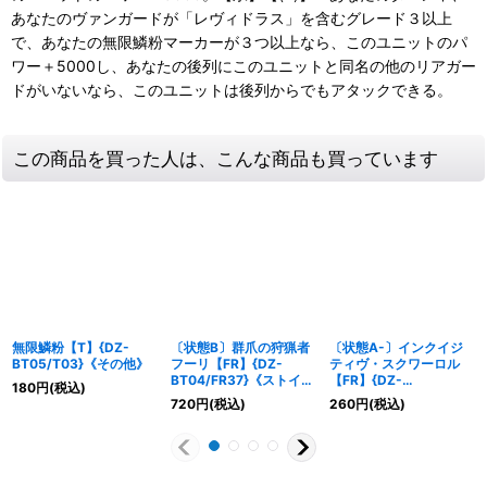
あなたのヴァンガードが「レヴィドラス」を含むグレード３以上
で、あなたの無限鱗粉マーカーが３つ以上なら、このユニットのパ
ワー＋5000し、あなたの後列にこのユニットと同名の他のリアガー
ドがいないなら、このユニットは後列からでもアタックできる。
この商品を買った人は、こんな商品も買っています
無限鱗粉【T】{DZ-
〔状態B〕群爪の狩猟者
〔状態A-〕インクイジ
BT05/T03}《その他》
フーリ【FR】{DZ-
ティヴ・スクワーロル
BT04/FR37}《ストイケ
【FR】{DZ-
180
円
(税込)
イア》
BT05/FR36}《ストイケ
720
円
(税込)
260
円
(税込)
イア》