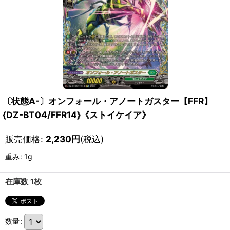
〔状態A-〕オンフォール・アノートガスター【FFR】
{DZ-BT04/FFR14}《ストイケイア》
販売価格
:
2,230
円
(税込)
重み
:
1g
在庫数 1枚
数量
: