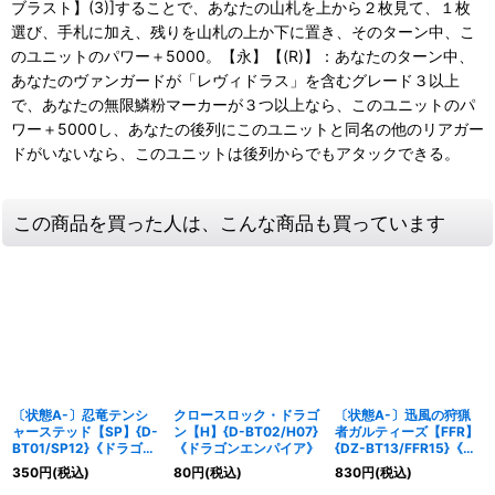
ブラスト】(3)]することで、あなたの山札を上から２枚見て、１枚
選び、手札に加え、残りを山札の上か下に置き、そのターン中、こ
のユニットのパワー＋5000。【永】【(R)】：あなたのターン中、
あなたのヴァンガードが「レヴィドラス」を含むグレード３以上
で、あなたの無限鱗粉マーカーが３つ以上なら、このユニットのパ
ワー＋5000し、あなたの後列にこのユニットと同名の他のリアガー
ドがいないなら、このユニットは後列からでもアタックできる。
この商品を買った人は、こんな商品も買っています
〔状態A-〕忍竜テンシ
クロースロック・ドラゴ
〔状態A-〕迅風の狩猟
ャーステッド【SP】{D-
ン【H】{D-BT02/H07}
者ガルティーズ【FFR】
BT01/SP12}《ドラゴン
《ドラゴンエンパイア》
{DZ-BT13/FFR15}《ス
エンパイア》
トイケイア》
350
円
(税込)
80
円
(税込)
830
円
(税込)