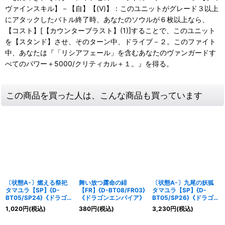
ヴァインスキル】－【自】【(V)】：このユニットがグレード３以上
にアタックしたバトル終了時、あなたのソウルが６枚以上なら、
【コスト】[【カウンターブラスト】(1)]することで、このユニット
を【スタンド】させ、そのターン中、ドライブ－２。このファイト
中、あなたは『「リシアフェール」を含むあなたのヴァンガードす
べてのパワー＋5000/クリティカル＋１。』を得る。
この商品を買った人は、こんな商品も買っています
〔状態A-〕燃える祭祀
舞い放つ露命の緋
〔状態A-〕九尾の妖狐
タマユラ【SP】{D-
【FR】{D-BT08/FR03}
タマユラ【SP】{D-
BT05/SP24}《ドラゴン
《ドラゴンエンパイア》
BT05/SP26}《ドラゴン
エンパイア》
エンパイア》
1,020
円
(税込)
380
円
(税込)
3,230
円
(税込)