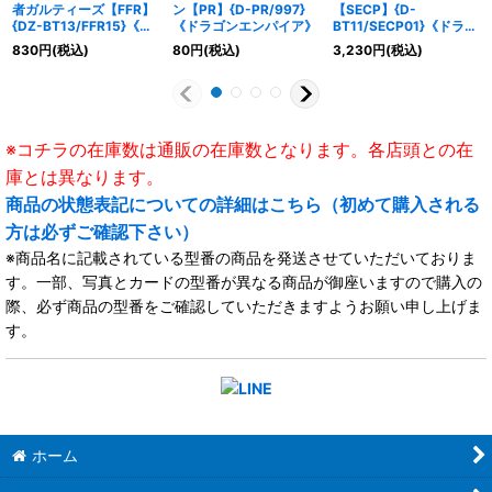
者ガルティーズ【FFR】
ン【PR】{D-PR/997}
【SECP】{D-
{DZ-BT13/FFR15}《ス
《ドラゴンエンパイア》
BT11/SECP01}《ドラゴ
トイケイア》
ンエンパイア》
830
円
(税込)
80
円
(税込)
3,230
円
(税込)
※コチラの在庫数は通販の在庫数となります。各店頭との在
庫とは異なります。
商品の状態表記についての詳細はこちら（初めて購入される
方は必ずご確認下さい）
※商品名に記載されている型番の商品を発送させていただいておりま
す。一部、写真とカードの型番が異なる商品が御座いますので購入の
際、必ず商品の型番をご確認していただきますようお願い申し上げま
す。
ホーム