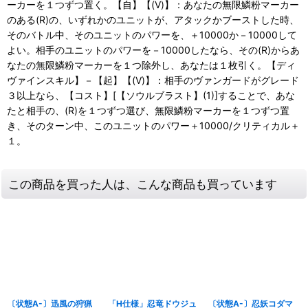
ーカーを１つずつ置く。【自】【(V)】：あなたの無限鱗粉マーカー
のある(R)の、いずれかのユニットが、アタックかブーストした時、
そのバトル中、そのユニットのパワーを、＋10000か－10000して
よい。相手のユニットのパワーを－10000したなら、その(R)からあ
なたの無限鱗粉マーカーを１つ除外し、あなたは１枚引く。【ディ
ヴァインスキル】－【起】【(V)】：相手のヴァンガードがグレード
３以上なら、【コスト】[【ソウルブラスト】(1)]することで、あな
たと相手の、(R)を１つずつ選び、無限鱗粉マーカーを１つずつ置
き、そのターン中、このユニットのパワー＋10000/クリティカル＋
１。
この商品を買った人は、こんな商品も買っています
〔状態A-〕迅風の狩猟
「H仕様」忍竜ドウジュ
〔状態A-〕忍妖コダマ