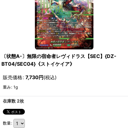
〔状態A-〕無限の宿命者レヴィドラス【SEC】{DZ-
BT04/SEC04}《ストイケイア》
販売価格
:
7,730
円
(税込)
重み
:
1g
在庫数 2枚
数量
: