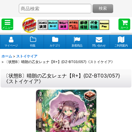
検索
メニュー
カート
マイページ
特集
カテゴリ
新着商品
問い合わせ
ご利用案内
ホーム
>
ストイケイア
>
〔状態B〕晴朗の乙女レェナ【R+】{DZ-BT03/057}《ストイケイア》
〔状態B〕晴朗の乙女レェナ【R+】{DZ-BT03/057}
《ストイケイア》