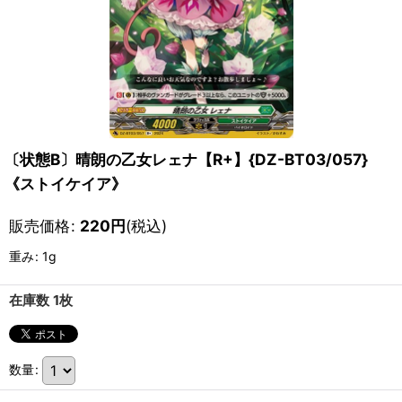
〔状態B〕晴朗の乙女レェナ【R+】{DZ-BT03/057}
《ストイケイア》
販売価格
:
220
円
(税込)
重み
:
1g
在庫数 1枚
数量
: