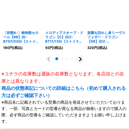
〔状態A-〕樹角獣セロ
メロディアスオーブ・ド
楽園を訪れし者リーヴス
ール【RR】{D-
ラゴン【C】{DZ-
フェザー・ドラゴン
BT07/030}《ストイケ
BT11/110}《ストイケイ
【SR】{DZ-
イア》
ア》
BT10/SR31}《ストイケ
160
円
(税込)
50
円
(税込)
320
円
(税込)
イア》
※コチラの在庫数は通販の在庫数となります。各店頭との在
庫とは異なります。
商品の状態表記についての詳細はこちら（初めて購入される
方は必ずご確認下さい）
※商品名に記載されている型番の商品を発送させていただいておりま
す。一部、写真とカードの型番が異なる商品が御座いますので購入の
際、必ず商品の型番をご確認していただきますようお願い申し上げま
す。