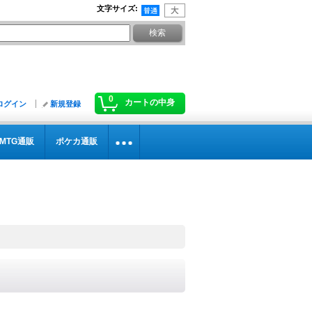
文字サイズ
:
0
カートの中身
ログイン
新規登録
MTG通販
ポケカ通販