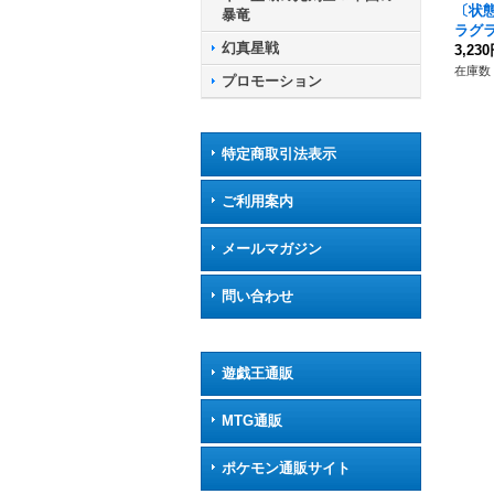
〔状態
暴竜
ラグラ
幻真星戦
BT04
3,23
ケイ
在庫数 
プロモーション
特定商取引法表示
ご利用案内
メールマガジン
問い合わせ
遊戯王通販
MTG通販
ポケモン通販サイト