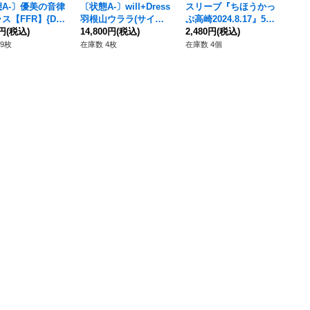
A-〕優美の音律
〔状態A-〕will+Dress
スリーブ『ちほうかっ
ス【FFR】{DZ-
羽根山ウララ(サイン)
ぷ高崎2024.8.17』53
/FFR15}《ストイ
0円
(税込)
【PR】{D-PR/1113}
14,800円
(税込)
枚入り【-】{-}《サプ
2,480円
(税込)
ア》
《ストイケイア》
ライ》
9枚
在庫数 4枚
在庫数 4個