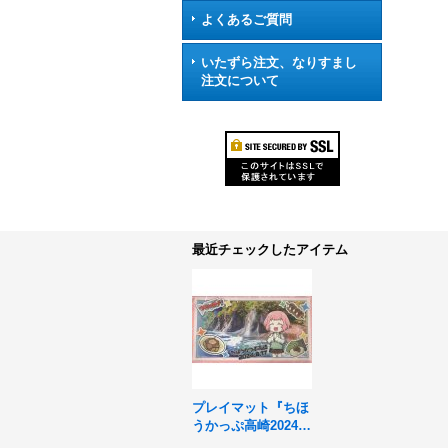
よくあるご質問
いたずら注文、なりすまし
注文について
最近チェックしたアイテム
プレイマット『ちほ
うかっぷ高崎2024.
8.17』【-】{-}《サ