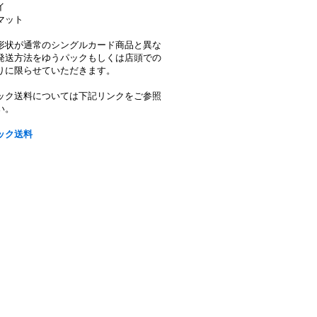
イ
マット
形状が通常のシングルカード商品と異な
発送方法をゆうパックもしくは店頭での
りに限らせていただきます。
ック送料については下記リンクをご参照
い。
ック送料
》