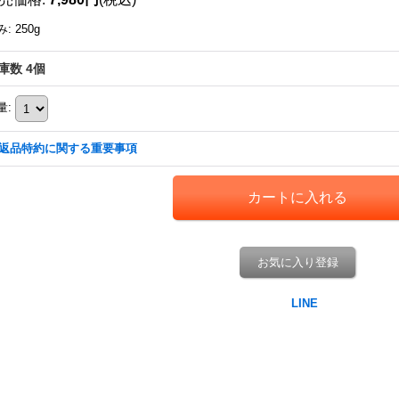
み
:
250g
庫数 4個
量
:
返品特約に関する重要事項
お気に入り登録