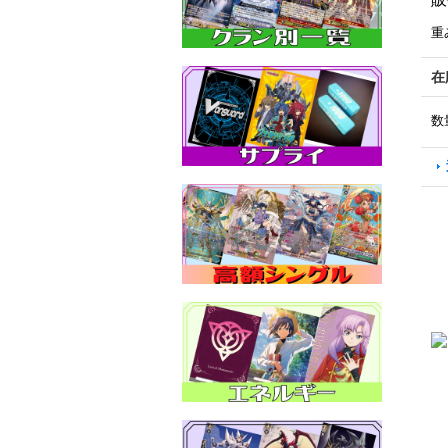
重
在
数