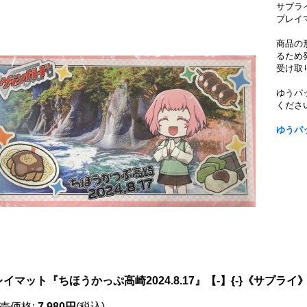
サプラ
プレイ
商品の
るため
受け取
ゆうパ
くださ
ゆうパ
イマット『ちほうかっぷ高崎2024.8.17』【-】{-}《サプライ
売価格
:
7,980円
(税込)