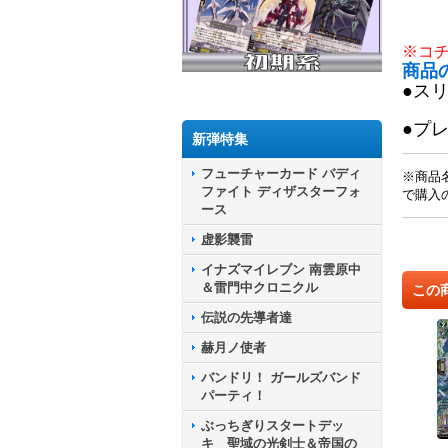
※コ
商品
●ス
●プ
新弾特集
フューチャーカード バディ
※商品
ファイト ディザスターフォ
で購入
ース
虚影襲雷
イナズマイレブン 南雲原中
＆雷門中クロニクル
この
伝説の先導者達
赫月ノ使者
バンドリ！ ガールズバンド
パーティ！
ぶっちぎりスタートデッ
キ 聖域の光剣士＆帝国の