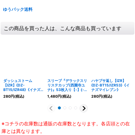
ゆうパック送料
この商品を買った人は、こんな商品も買っています
ダッシュストーム
スリーブ『デラックスリ
ハヤブサ返し【IZR】
【IZR】{DZ-
リステカップ(西園寺ユ
{DZ-BT15/IZR53}《イ
BT15/IZR48}《イナズ
ナ)』53枚入り【-】{-}
ナズマイレブン》
マイレブン》
《サプライ》
280
円
(税込)
1,480
円
(税込)
280
円
(税込)
※コチラの在庫数は通販の在庫数となります。各店頭との在
庫とは異なります。