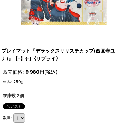
プレイマット『デラックスリリステカップ(西園寺ユ
ナ)』【-】{-}《サプライ》
販売価格
:
9,980
円
(税込)
重み
:
250g
在庫数 2個
数量
: